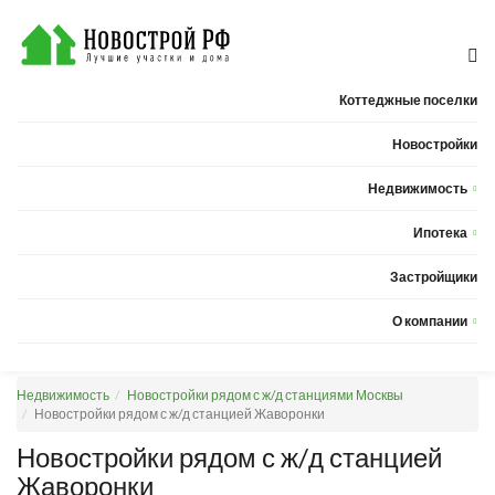
Коттеджные поселки
Новостройки
Недвижимость
Квартиры
Ипотека
Дома
Калькулятор ипотеки
Застройщики
Земельные участки
О компании
Новости
Недвижимость
Новостройки рядом с ж/д станциями Москвы
Статьи
Новостройки рядом с ж/д станцией Жаворонки
Компания
Новостройки рядом с ж/д станцией
Жаворонки
Контакты