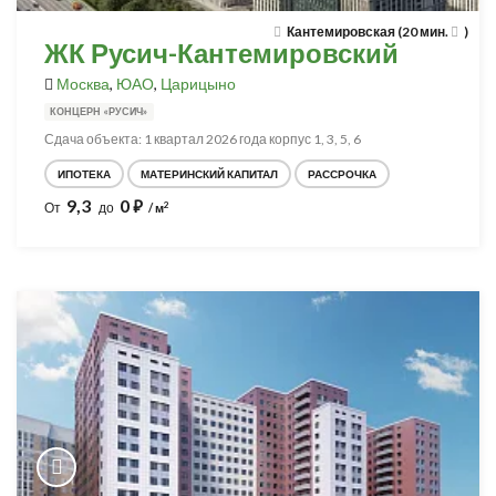
Кантемировская (20 мин.
)
ЖК Русич-Кантемировский
Москва
,
ЮАО
,
Царицыно
КОНЦЕРН «РУСИЧ»
Сдача объекта: 1 квартал 2026 года корпус 1, 3, 5, 6
ИПОТЕКА
МАТЕРИНСКИЙ КАПИТАЛ
РАССРОЧКА
9,3
0
⃏
2
От
до
/ м