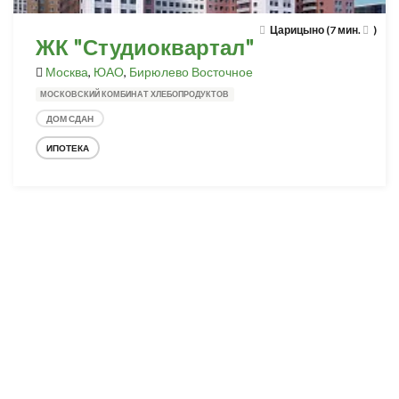
Царицыно (7 мин.
)
ЖК "Студиоквартал"
Москва
,
ЮАО
,
Бирюлево Восточное
МОСКОВСКИЙ КОМБИНАТ ХЛЕБОПРОДУКТОВ
ДОМ СДАН
ИПОТЕКА
Разработка и продвижение -
SeoZom
© 2026 novostroyrf.ru - Новостройки.
Любая информация, представленная на сайте, носит информационный
характер и не является публичной офертой, не является приглашением
делать оферты и не содержит существенных условий сделок,
заключаемых застройщиком. Описание объекта строительства и
инфраструктуры, представленное на сайте, является концепцией и
носит информационный характер. Раскрытие информации
застройщиком (в том числе размещение проектных деклараций и иных
обязательных документов) в соответствии со статьей 3.1. Федерального
закона от 30.12.2004 № 214-фз «об участии в долевом строительстве