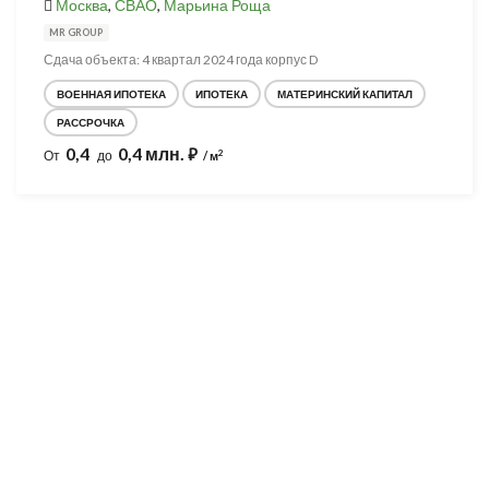
Москва
,
СВАО
,
Марьина Роща
MR GROUP
Сдача объекта: 4 квартал 2024 года корпус D
ВОЕННАЯ ИПОТЕКА
ИПОТЕКА
МАТЕРИНСКИЙ КАПИТАЛ
РАССРОЧКА
0,4
0,4 млн.
⃏
2
От
до
/ м
Разработка и продвижение -
SeoZom
© 2026 novostroyrf.ru - Новостройки.
Любая информация, представленная на сайте, носит информационный
характер и не является публичной офертой, не является приглашением
делать оферты и не содержит существенных условий сделок,
заключаемых застройщиком. Описание объекта строительства и
инфраструктуры, представленное на сайте, является концепцией и
носит информационный характер. Раскрытие информации
застройщиком (в том числе размещение проектных деклараций и иных
обязательных документов) в соответствии со статьей 3.1. Федерального
закона от 30.12.2004 № 214-фз «об участии в долевом строительстве
многоквартирных домов и иных объектов недвижимости и о внесении