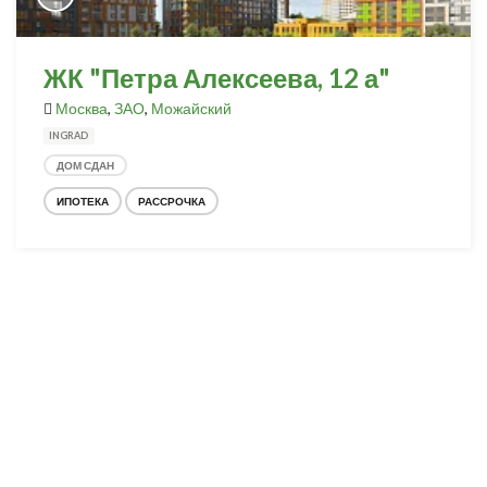
ЖК "Петра Алексеева, 12 а"
Москва
,
ЗАО
,
Можайский
INGRAD
ДОМ СДАН
ИПОТЕКА
РАССРОЧКА
Разработка и продвижение -
SeoZom
© 2026 novostroyrf.ru - Новостройки.
Любая информация, представленная на сайте, носит информационный
характер и не является публичной офертой, не является приглашением
делать оферты и не содержит существенных условий сделок,
заключаемых застройщиком. Описание объекта строительства и
инфраструктуры, представленное на сайте, является концепцией и
носит информационный характер. Раскрытие информации
застройщиком (в том числе размещение проектных деклараций и иных
обязательных документов) в соответствии со статьей 3.1. Федерального