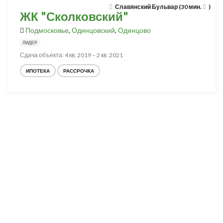
Славянский Бульвар (30 мин.
)
ЖК "Сколковский"
Подмосковье
,
Одинцовский
,
Одинцово
ЛИДЕР
Сдача объекта: 4 кв. 2019 – 2 кв. 2021
ИПОТЕКА
РАССРОЧКА
Разработка и продвижение -
SeoZom
© 2026 novostroyrf.ru - Новостройки.
Любая информация, представленная на сайте, носит информационный
характер и не является публичной офертой, не является приглашением
делать оферты и не содержит существенных условий сделок,
заключаемых застройщиком. Описание объекта строительства и
инфраструктуры, представленное на сайте, является концепцией и
носит информационный характер. Раскрытие информации
застройщиком (в том числе размещение проектных деклараций и иных
обязательных документов) в соответствии со статьей 3.1. Федерального
закона от 30.12.2004 № 214-фз «об участии в долевом строительстве
многоквартирных домов и иных объектов недвижимости и о внесении