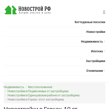
Коттеджные поселки
Новостройки
Недвижимость
Квартиры
Ипотека
Дома
Калькулятор ипотеки
Застройщики
Земельные участки
О компании
Новости
Недвижимость
Местоположения
Статьи
Новостройки в Подмосковье от застройщика
Новостройки в Одинцовском районе от застройщика
Компания
Новостройки в Горках-10 от застройщика
Контакты
Новостройки в Горках-10 от