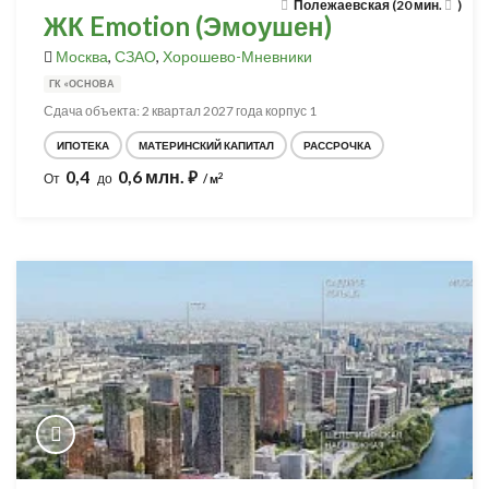
Полежаевская (20 мин.
)
ЖК Emotion (Эмоушен)
Москва
,
СЗАО
,
Хорошево-Мневники
ГК «ОСНОВА
Сдача объекта: 2 квартал 2027 года корпус 1
ИПОТЕКА
МАТЕРИНСКИЙ КАПИТАЛ
РАССРОЧКА
0,4
0,6 млн.
⃏
2
От
до
/ м