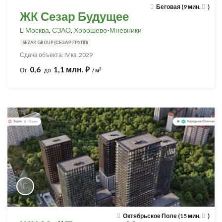
Беговая (9 мин.
)
ЖК Сезар Будущее
Москва
,
СЗАО
,
Хорошево-Мневники
SEZAR GROUP (СЕЗАР ГРУПП)
Сдача объекта: IV кв. 2029
0,6
1,1 млн.
⃏
2
От
до
/ м
Октябрьское Поле (15 мин.
)