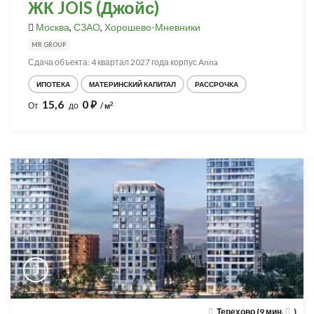
ЖК JOIS (Джойс)
Москва
,
СЗАО
,
Хорошево-Мневники
MR GROUP
Сдача объекта: 4 квартал 2027 года корпус Anna
ИПОТЕКА
МАТЕРИНСКИЙ КАПИТАЛ
РАССРОЧКА
15,6
0
⃏
2
От
до
/ м
Терехово (9 мин.
)