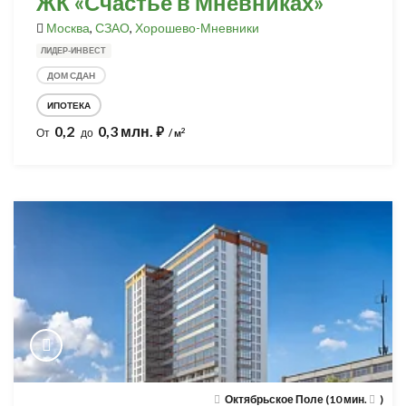
ЖК «Счастье в Мневниках»
Москва
,
СЗАО
,
Хорошево-Мневники
ЛИДЕР-ИНВЕСТ
ДОМ СДАН
ИПОТЕКА
0,2
0,3 млн.
⃏
2
От
до
/ м
Октябрьское Поле (10 мин.
)