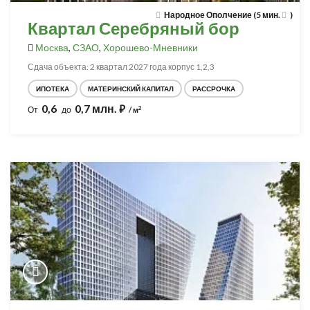
Народное Ополчение (5 мин.
)
Квартал Серебряный бор
Москва
,
СЗАО
,
Хорошево-Мневники
Сдача объекта: 2 квартал 2027 года корпус 1,2,3
ИПОТЕКА
МАТЕРИНСКИЙ КАПИТАЛ
РАССРОЧКА
0,6
0,7 млн.
⃏
2
От
до
/ м