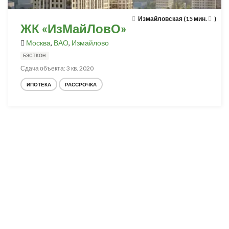
Измайловская (15 мин.
)
ЖК «ИзМайЛовО»
Москва
,
ВАО
,
Измайлово
БЭСТКОН
Сдача объекта: 3 кв. 2020
ИПОТЕКА
РАССРОЧКА
Разработка и продвижение -
SeoZom
© 2026 novostroyrf.ru - Новостройки.
Любая информация, представленная на сайте, носит информационный
характер и не является публичной офертой, не является приглашением
делать оферты и не содержит существенных условий сделок,
заключаемых застройщиком. Описание объекта строительства и
инфраструктуры, представленное на сайте, является концепцией и
носит информационный характер. Раскрытие информации
застройщиком (в том числе размещение проектных деклараций и иных
обязательных документов) в соответствии со статьей 3.1. Федерального
закона от 30.12.2004 № 214-фз «об участии в долевом строительстве