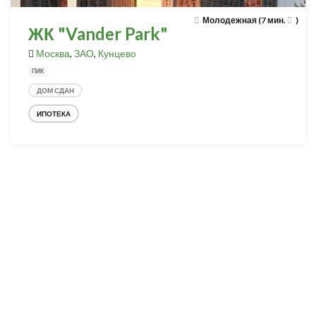
Молодежная (7 мин.
)
ЖК "Vander Park"
Москва
,
ЗАО
,
Кунцево
ПИК
ДОМ СДАН
ИПОТЕКА
Разработка и продвижение -
SeoZom
© 2026 novostroyrf.ru - Новостройки.
Любая информация, представленная на сайте, носит информационный
характер и не является публичной офертой, не является приглашением
делать оферты и не содержит существенных условий сделок,
заключаемых застройщиком. Описание объекта строительства и
инфраструктуры, представленное на сайте, является концепцией и
носит информационный характер. Раскрытие информации
застройщиком (в том числе размещение проектных деклараций и иных
обязательных документов) в соответствии со статьей 3.1. Федерального
закона от 30.12.2004 № 214-фз «об участии в долевом строительстве