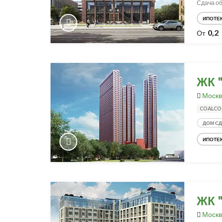
Сдача об
ИПОТЕ
0,2
От
ЖК 
Москв
COALCO
ДОМ С
ИПОТЕ
ЖК 
Москв