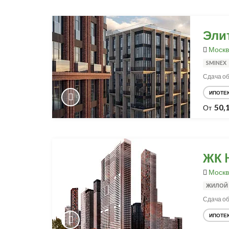
Эли
Москв
SMINEX
Сдача об
ИПОТЕ
50,
От
ЖК H
Москв
ЖИЛОЙ 
Сдача объ
ИПОТЕ