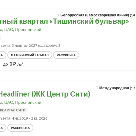
Белорусская (Замоскворецкая линия) (14
тный квартал «Тишинский бульвар»
а
,
ЦАО
,
Пресненский
ъекта: 3 квартал 2027 года корпус 3
КА
МАТЕРИНСКИЙ КАПИТАЛ
РАССРОЧКА
1
0
до
⃏
2
/ м
Международная (17
eadliner (ЖК Центр Сити)
а
,
ЦАО
,
Пресненский
КВАРТАЛ СИТИ
екта: 4 кв. 2019 – 2 кв. 2026
КА
РАССРОЧКА