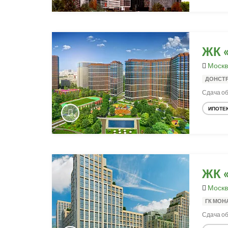
ЖК 
Москв
ДОНСТ
Сдача объ
ИПОТЕ
ЖК «
Москв
ГК МОН
Сдача об