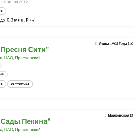
ъекта: 1 кв. 2019
КА
0,3 млн.
до
⃏
2
/ м
Улица 1905 Года (10
"Пресня Сити"
а
,
ЦАО
,
Пресненский
ДАН
КА
РАССРОЧКА
Маяковская (5
"Сады Пекина"
а
,
ЦАО
,
Пресненский