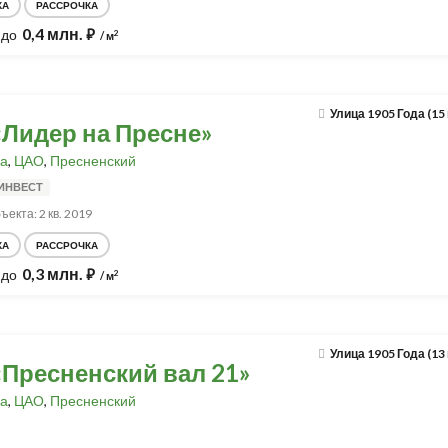
КА
РАССРОЧКА
0,4 млн.
до
⃏
2
/ м
Улица 1905 Года (15
«Лидер на Пресне»
а
,
ЦАО
,
Пресненский
ИНВЕСТ
ъекта: 2 кв. 2019
КА
РАССРОЧКА
0,3 млн.
до
⃏
2
/ м
Улица 1905 Года (13
«Пресненский вал 21»
а
,
ЦАО
,
Пресненский