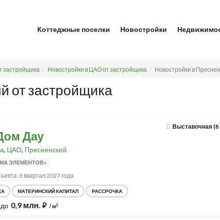
Коттеджные поселки
Новостройки
Недвижимо
т застройщика
Новостройки в ЦАО от застройщика
Новостройки в Преснен
й от застройщика
Выставочная (8
Дом Дау
а
,
ЦАО
,
Пресненский
ММА ЭЛЕМЕНТОВ»
ъекта: 3 квартал 2027 года
КА
МАТЕРИНСКИЙ КАПИТАЛ
РАССРОЧКА
0,9 млн.
до
⃏
2
/ м