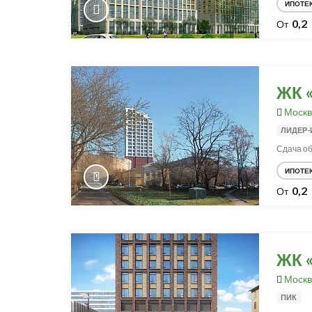
ИПОТЕ
0,2
От
ЖК 
Москв
ЛИДЕР-
Сдача об
ИПОТЕ
0,2
От
ЖК 
Москв
ПИК