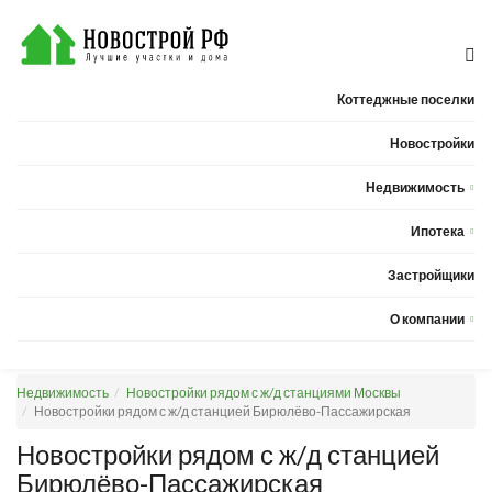
Коттеджные поселки
Новостройки
Недвижимость
Квартиры
Ипотека
Дома
Калькулятор ипотеки
Застройщики
Земельные участки
О компании
Новости
Недвижимость
Новостройки рядом с ж/д станциями Москвы
Статьи
Новостройки рядом с ж/д станцией Бирюлёво-Пассажирская
Компания
Новостройки рядом с ж/д станцией
Бирюлёво-Пассажирская
Контакты