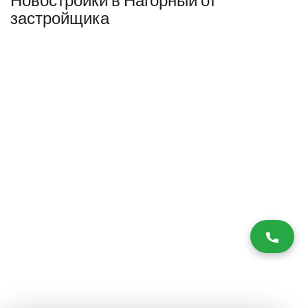
застройщика
Разработка и продвижение -
SeoZom
© 2026 novostroyrf.ru - Новостройки.
Любая информация, представленная на сайте, носит информационный
характер и не является публичной офертой, не является приглашением
делать оферты и не содержит существенных условий сделок,
заключаемых застройщиком. Описание объекта строительства и
инфраструктуры, представленное на сайте, является концепцией и
носит информационный характер. Раскрытие информации
застройщиком (в том числе размещение проектных деклараций и иных
обязательных документов) в соответствии со статьей 3.1. Федерального
закона от 30.12.2004 № 214-фз «об участии в долевом строительстве
многоквартирных домов и иных объектов недвижимости и о внесении
изменений в некоторые законодательные акты Российской Федерации»
осуществляется на сайте наш.дом.рф.
Согласие на обработку ПД
,
Политика обработки персональных данных
,
Третьи лица