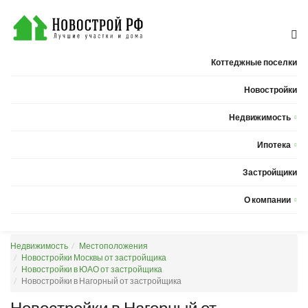
Коттеджные поселки
Новостройки
Недвижимость
Квартиры
Ипотека
Дома
Калькулятор ипотеки
Застройщики
Земельные участки
О компании
Новости
Недвижимость
Местоположения
Статьи
Новостройки Москвы от застройщика
Новостройки в ЮАО от застройщика
Компания
Новостройки в Нагорный от застройщика
Контакты
Новостройки в Нагорный от