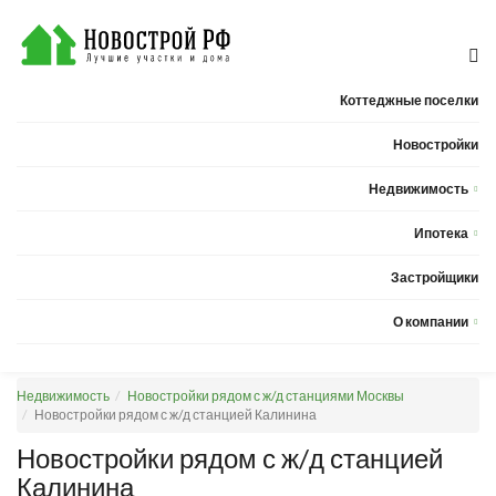
Коттеджные поселки
Новостройки
Недвижимость
Квартиры
Ипотека
Дома
Калькулятор ипотеки
Застройщики
Земельные участки
О компании
Новости
Недвижимость
Новостройки рядом с ж/д станциями Москвы
Статьи
Новостройки рядом с ж/д станцией Калинина
Компания
Новостройки рядом с ж/д станцией
Калинина
Контакты