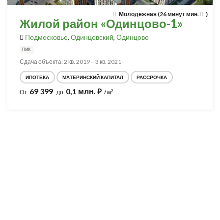
Молодежная (26 минут мин.
)
Жилой район «Одинцово-1»
Подмосковье
,
Одинцовский
,
Одинцово
ПИК
Сдача объекта: 2 кв. 2019 – 3 кв. 2021
ИПОТЕКА
МАТЕРИНСКИЙ КАПИТАЛ
РАССРОЧКА
69 399
0,1 млн.
⃏
2
От
до
/ м
Разработка и продвижение -
SeoZom
© 2026 novostroyrf.ru - Новостройки.
Любая информация, представленная на сайте, носит информационный
характер и не является публичной офертой, не является приглашением
делать оферты и не содержит существенных условий сделок,
заключаемых застройщиком. Описание объекта строительства и
инфраструктуры, представленное на сайте, является концепцией и
носит информационный характер. Раскрытие информации
застройщиком (в том числе размещение проектных деклараций и иных
обязательных документов) в соответствии со статьей 3.1. Федерального