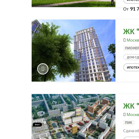
91 
От
ЖК 
Москв
ПИОНЕ
ДОМ С
ИПОТЕ
ЖК "
Москв
ПИК
Сдача объ