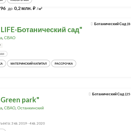
796
0,2 млн.
до
⃏
2
/ м
Ботанический Сад (8
"LIFE-Ботанический cад"
а
,
СВАО
Р
ДАН
КА
МАТЕРИНСКИЙ КАПИТАЛ
РАССРОЧКА
Ботанический Сад (25
Green park"
а
,
СВАО
,
Останкинский
екта: 3 кв. 2019 - 4 кв. 2020