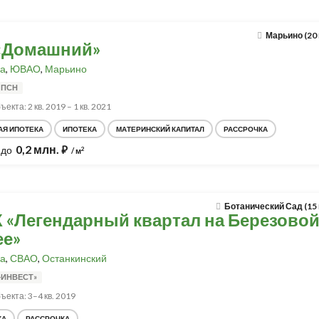
Марьино (20
«Домашний»
а
,
ЮВАО
,
Марьино
 ПСН
екта: 2 кв. 2019 – 1 кв. 2021
АЯ ИПОТЕКА
ИПОТЕКА
МАТЕРИНСКИЙ КАПИТАЛ
РАССРОЧКА
0,2 млн.
до
⃏
2
/ м
Ботанический Сад (15
 «Легендарный квартал на Березово
ее»
а
,
СВАО
,
Останкинский
-ИНВЕСТ»
ъекта: 3–4 кв. 2019
КА
РАССРОЧКА