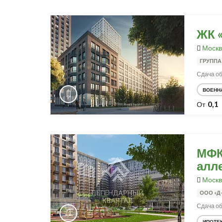
ЖК 
Москв
ГРУППА
Сдача объ
ВОЕНН
0,1
От
МФК
алл
Москв
ООО «Д
Сдача об
ИПОТЕ