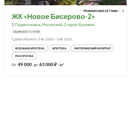
Новокосино (47 мин.
)
ЖК «Новое Бисерово-2»
Подмосковье
,
Ногинский
,
Старая Купавна
ОБЛИНВЕСТСТРОЙ
Сдача объекта: 3 кв. 2020 – 3 кв. 2021
ВОЕННАЯ ИПОТЕКА
ИПОТЕКА
МАТЕРИНСКИЙ КАПИТАЛ
РАССРОЧКА
49 000
63 000
⃏
2
От
до
/ м
Разработка и продвижение -
SeoZom
© 2026 novostroyrf.ru - Новостройки.
Любая информация, представленная на сайте, носит информационный
характер и не является публичной офертой, не является приглашением
делать оферты и не содержит существенных условий сделок,
заключаемых застройщиком. Описание объекта строительства и
инфраструктуры, представленное на сайте, является концепцией и
носит информационный характер. Раскрытие информации