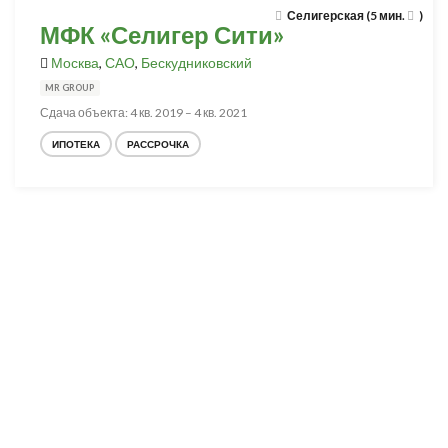
Селигерская (5 мин.
)
МФК «Селигер Сити»
Москва
,
САО
,
Бескудниковский
MR GROUP
Сдача объекта: 4 кв. 2019 – 4 кв. 2021
ИПОТЕКА
РАССРОЧКА
Разработка и продвижение -
SeoZom
© 2026 novostroyrf.ru - Новостройки.
Любая информация, представленная на сайте, носит информационный
характер и не является публичной офертой, не является приглашением
делать оферты и не содержит существенных условий сделок,
заключаемых застройщиком. Описание объекта строительства и
инфраструктуры, представленное на сайте, является концепцией и
носит информационный характер. Раскрытие информации
застройщиком (в том числе размещение проектных деклараций и иных
обязательных документов) в соответствии со статьей 3.1. Федерального
закона от 30.12.2004 № 214-фз «об участии в долевом строительстве
многоквартирных домов и иных объектов недвижимости и о внесении