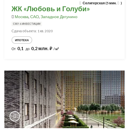
Селигерская (5 мин.
)
ЖК «Любовь и Голуби»
Москва
,
САО
,
Западное Дегунино
СМУ-6 ИНВЕСТИЦИИ
Сдача объекта: 1 кв. 2020
ИПОТЕКА
0,1
0,2 млн.
⃏
2
От
до
/ м