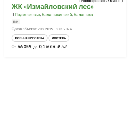
Новогиреево (25 мин.
)
ЖК «Измайловский лес»
Подмосковье
,
Балашихинский
,
Балашиха
ПИК
Сдача объекта: 2 кв. 2019 – 2 кв. 2024
ВОЕННАЯ ИПОТЕКА
ИПОТЕКА
66 059
0,1 млн.
⃏
2
От
до
/ м
Разработка и продвижение -
SeoZom
© 2026 novostroyrf.ru - Новостройки.
Любая информация, представленная на сайте, носит информационный
характер и не является публичной офертой, не является приглашением
делать оферты и не содержит существенных условий сделок,
заключаемых застройщиком. Описание объекта строительства и
инфраструктуры, представленное на сайте, является концепцией и
носит информационный характер. Раскрытие информации
застройщиком (в том числе размещение проектных деклараций и иных
обязательных документов) в соответствии со статьей 3.1. Федерального
закона от 30.12.2004 № 214-фз «об участии в долевом строительстве