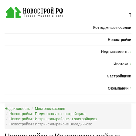
Коттеджные поселки
Новостройки
Недвижимость
Квартиры
Ипотека
Дома
Калькулятор ипотеки
Застройщики
Земельные участки
О компании
Новости
Недвижимость
Местоположения
Статьи
Новостройки в Подмосковье от застройщика
Новостройки в Истринском районе от застройщика
Компания
Новостройки в Истринском районе Веледниково
Контакты
Новостройки в Истринском районе