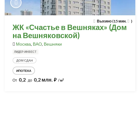
Выхино (15 мин.
)
ЖК «Счастье в Вешняках» (Дом
на Вешняковской)
Москва
,
ВАО
,
Вешняки
ЛИДЕР-ИНВЕСТ
ДОМ СДАН
ИПОТЕКА
0,2
0,2 млн.
⃏
2
От
до
/ м
Разработка и продвижение -
SeoZom
© 2026 novostroyrf.ru - Новостройки.
Любая информация, представленная на сайте, носит информационный
характер и не является публичной офертой, не является приглашением
делать оферты и не содержит существенных условий сделок,
заключаемых застройщиком. Описание объекта строительства и