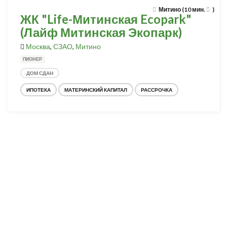
Митино (10 мин.
)
ЖК "Life-Митинская Ecopark"
(Лайф Митинская Экопарк)
Москва
,
СЗАО
,
Митино
ПИОНЕР
ДОМ СДАН
ИПОТЕКА
МАТЕРИНСКИЙ КАПИТАЛ
РАССРОЧКА
Разработка и продвижение -
SeoZom
© 2026 novostroyrf.ru - Новостройки.
Любая информация, представленная на сайте, носит информационный
характер и не является публичной офертой, не является приглашением
делать оферты и не содержит существенных условий сделок,
заключаемых застройщиком. Описание объекта строительства и
инфраструктуры, представленное на сайте, является концепцией и
носит информационный характер. Раскрытие информации
застройщиком (в том числе размещение проектных деклараций и иных
обязательных документов) в соответствии со статьей 3.1. Федерального