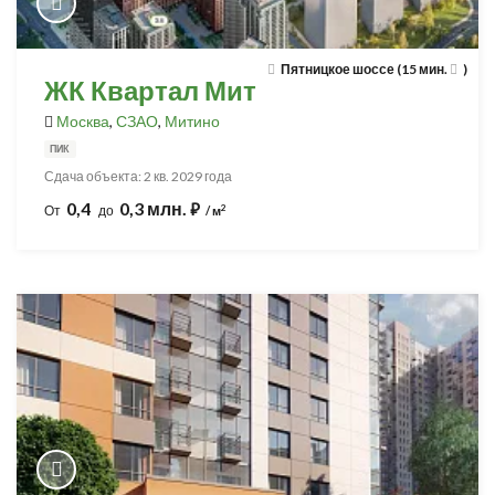
Пятницкое шоссе (15 мин.
)
ЖК Квартал Мит
Москва
,
СЗАО
,
Митино
ПИК
Сдача объекта: 2 кв. 2029 года
0,4
0,3 млн.
⃏
2
От
до
/ м