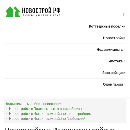
Коттеджные поселки
Новостройки
Недвижимость
Квартиры
Ипотека
Дома
Калькулятор ипотеки
Застройщики
Земельные участки
О компании
Новости
Недвижимость
Местоположения
Статьи
Новостройки в Подмосковье от застройщика
Новостройки в Истринском районе от застройщика
Компания
Новостройки в Истринском районе Глебовский
Контакты
Новостройки в Истринском районе