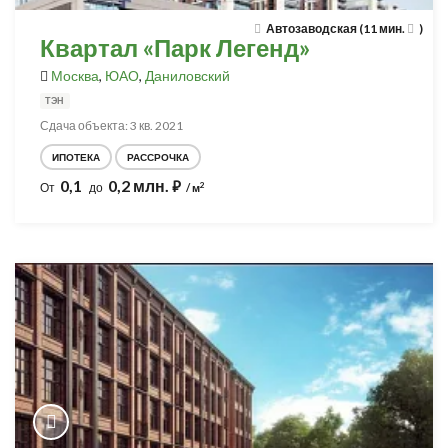
Автозаводская (11 мин.
)
Квартал «Парк Легенд»
Москва
,
ЮАО
,
Даниловский
ТЭН
Сдача объекта: 3 кв. 2021
ИПОТЕКА
РАССРОЧКА
0,1
0,2 млн.
⃏
2
От
до
/ м