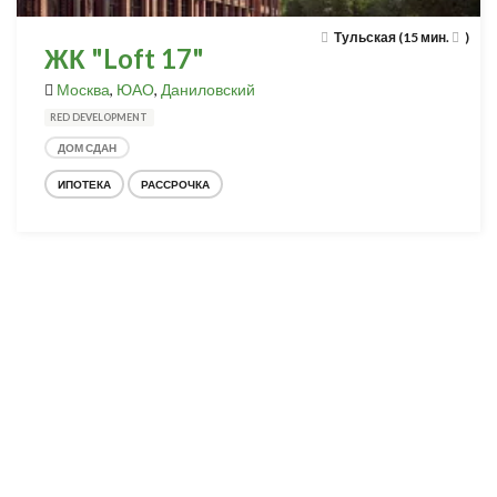
Тульская (15 мин.
)
ЖК "Loft 17"
Москва
,
ЮАО
,
Даниловский
RED DEVELOPMENT
ДОМ СДАН
ИПОТЕКА
РАССРОЧКА
Разработка и продвижение -
SeoZom
© 2026 novostroyrf.ru - Новостройки.
Любая информация, представленная на сайте, носит информационный
характер и не является публичной офертой, не является приглашением
делать оферты и не содержит существенных условий сделок,
заключаемых застройщиком. Описание объекта строительства и
инфраструктуры, представленное на сайте, является концепцией и
носит информационный характер. Раскрытие информации
застройщиком (в том числе размещение проектных деклараций и иных
обязательных документов) в соответствии со статьей 3.1. Федерального
закона от 30.12.2004 № 214-фз «об участии в долевом строительстве