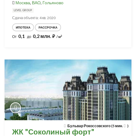
Москва
,
ВАО
,
Гольяново
LEVEL GROUP
Сдача объекта: 4 кв. 2020
ИПОТЕКА
РАССРОЧКА
0,1
0,2 млн.
⃏
2
От
до
/ м
Бульвар Рокоссовского (5 мин.
)
ЖК "Соколиный форт"