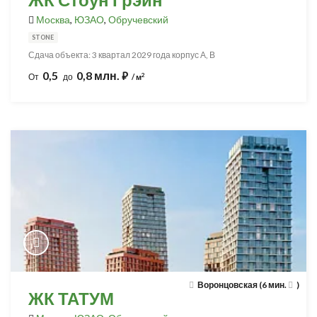
Москва
,
ЮЗАО
,
Обручевский
STONE
Сдача объекта: 3 квартал 2029 года корпус А, В
0,5
0,8 млн.
⃏
2
От
до
/ м
Воронцовская (6 мин.
)
ЖК ТАТУМ