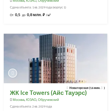
Москва
,
ЮЗАО
,
Обручевский
Сдача объекта: 1 кв. 2029 года (корпус 1)
0,5
0,8 млн.
⃏
2
От
до
/ м
Новаторская (16 мин.
)
ЖК Ice Towers (Айс Тауэрс)
Москва
,
ЮЗАО
,
Обручевский
Сдача объекта: 2 кв. 2029 года