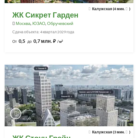
Калужская (4 мин.
)
ЖК Сикрет Гарден
Москва
,
ЮЗАО
,
Обручевский
Сдача объекта: 4 квартал 2029 года
0,5
0,7 млн.
⃏
2
От
до
/ м
Калужская (3 мин.
)
ЖК Стоун Грэйн