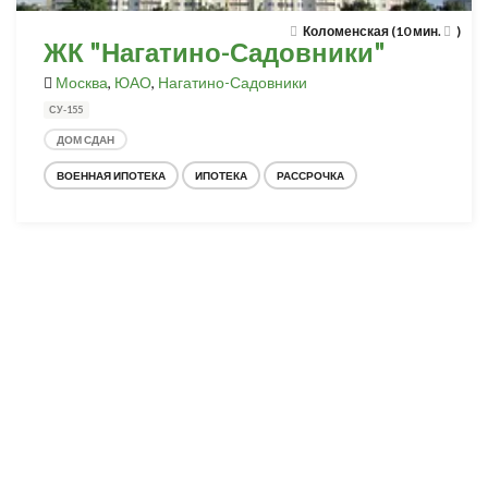
Коломенская (10 мин.
)
ЖК "Нагатино-Садовники"
Москва
,
ЮАО
,
Нагатино-Садовники
СУ-155
ДОМ СДАН
ВОЕННАЯ ИПОТЕКА
ИПОТЕКА
РАССРОЧКА
Разработка и продвижение -
SeoZom
© 2026 novostroyrf.ru - Новостройки.
Любая информация, представленная на сайте, носит информационный
характер и не является публичной офертой, не является приглашением
делать оферты и не содержит существенных условий сделок,
заключаемых застройщиком. Описание объекта строительства и
инфраструктуры, представленное на сайте, является концепцией и
носит информационный характер. Раскрытие информации
застройщиком (в том числе размещение проектных деклараций и иных
обязательных документов) в соответствии со статьей 3.1. Федерального
закона от 30.12.2004 № 214-фз «об участии в долевом строительстве