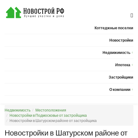
Коттеджные поселки
Новостройки
Недвижимость
Квартиры
Ипотека
Дома
Калькулятор ипотеки
Застройщики
Земельные участки
О компании
Новости
Недвижимость
Местоположения
Статьи
Новостройки в Подмосковье от застройщика
Новостройки в Шатурском районе от застройщика
Компания
Новостройки в Шатурском районе от
Контакты