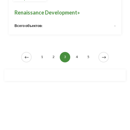
Renaissance Development»
Всего объектов:
-
1
2
3
4
5
Разработка и продвижение -
SeoZom
© 2026 novostroyrf.ru - Новостройки.
Любая информация, представленная на сайте, носит информационный
характер и не является публичной офертой, не является приглашением
делать оферты и не содержит существенных условий сделок,
заключаемых застройщиком. Описание объекта строительства и
инфраструктуры, представленное на сайте, является концепцией и