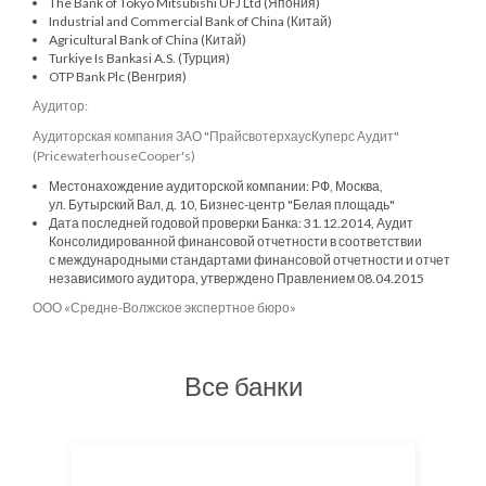
The Bank of Tokyo Mitsubishi UFJ Ltd (Япония)
Industrial and Commercial Bank of China (Китай)
Agricultural Bank of China (Китай)
Turkiye Is Bankasi A.S. (Турция)
OTP Bank Plc (Венгрия)
Аудитор:
Аудиторская компания ЗАО "ПрайсвотерхаусКуперс Аудит"
(PricewaterhouseCooper's)
Местонахождение аудиторской компании: РФ, Москва,
ул. Бутырский Вал, д. 10, Бизнес-центр "Белая площадь"
Дата последней годовой проверки Банка: 31.12.2014, Аудит
Консолидированной финансовой отчетности в соответствии
с международными стандартами финансовой отчетности и отчет
независимого аудитора, утверждено Правлением 08.04.2015
ООО «Средне-Волжское экспертное бюро»
Все банки