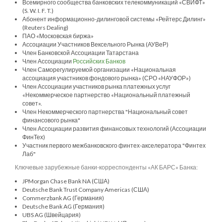
Всемирного сообщества банковских телекоммуникаций «СВИФТ»
(S. W. I. F. T.)
Абонент информационно-дилинговой системы «Рейтерс Дилинг»
(Reuters Dealing)
ПАО «Московская биржа»
Ассоциации Участников Вексельного Рынка (АУВеР)
Член Банковской Ассоциации Татарстана
Член Ассоциации
Российских Банков
Член Саморегулируемой организации «Национальная
ассоциация участников фондового рынка» (СРО «НАУФОР»)
Член Ассоциации участников рынка платежных услуг
«Некоммерческое партнерство «Национальный платежный
совет».
Член Некоммерческого партнерства "Национальный совет
финансового рынка"
Член Ассоциации развития финансовых технологий (Ассоциации
ФинТех)
Участник первого межбанковского финтех-акселератора "Финтех
Лаб"
Ключевые зарубежные банки-корреспонденты «АК БАРС» Банка:
JPMorgan Chase Bank NA (США)
Deutsche Bank Trust Company Americas (США)
Commerzbank AG (Германия)
Deutsche Bank AG (Германия)
UBS AG (Швейцария)