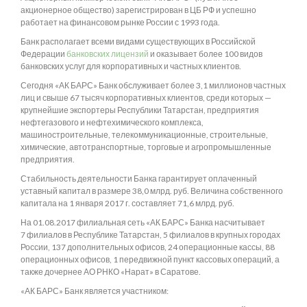
акционерное общество) зарегистрирован в ЦБ РФ и успешно
работает на финансовом рынке России с 1993 года.
Банк располагает всеми видами существующих в Российской
Федерации
банковских лицензий
и оказывает более 100 видов
банковских услуг для корпоративных и частных клиентов.
Сегодня «АК БАРС» Банк обслуживает более 3,1 миллионов частных
лиц и свыше 67 тысяч корпоративных клиентов, среди которых —
крупнейшие экспортеры Республики Татарстан, предприятия
нефтегазового и нефтехимического комплекса,
машиностроительные, телекоммуникационные, строительные,
химические, автотранспортные, торговые и агропромышленные
предприятия.
Стабильность деятельности Банка гарантирует оплаченный
уставный капитал в размере 38,0 млрд. руб. Величина собственного
капитала на 1 января 2017 г. составляет 71,6 млрд. руб.
На 01.08.2017 филиальная сеть «АК БАРС» Банка насчитывает
7 филиалов в Республике Татарстан, 5 филиалов в крупных городах
России, 137 дополнительных офисов, 24 операционные кассы, 88
операционных офисов, 1 передвижной пункт кассовых операций, а
также дочернее АО РНКО «Нарат» в Саратове.
«АК БАРС» Банк является участником: