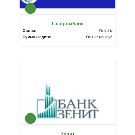
Газпромбанк
Ставка:
От 9,5%
Сумма кредита:
От 1.95 млн руб
Зенит