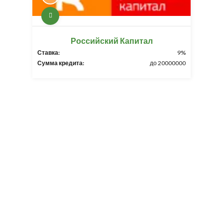
Российский Капитал
Ставка:
9%
Сумма кредита:
до 20000000
Разработка и продвижение -
SeoZom
© 2026 novostroyrf.ru - Новостройки.
Любая информация, представленная на сайте, носит информационный
характер и не является публичной офертой, не является приглашением
делать оферты и не содержит существенных условий сделок,
заключаемых застройщиком. Описание объекта строительства и
инфраструктуры, представленное на сайте, является концепцией и
носит информационный характер. Раскрытие информации
застройщиком (в том числе размещение проектных деклараций и иных
обязательных документов) в соответствии со статьей 3.1. Федерального
закона от 30.12.2004 № 214-фз «об участии в долевом строительстве
многоквартирных домов и иных объектов недвижимости и о внесении
изменений в некоторые законодательные акты Российской Федерации»
осуществляется на сайте наш.дом.рф.
Согласие на обработку ПД
,