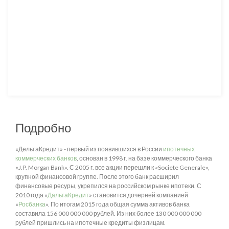
Подробно
«ДельтаКредит» - первый из появившихся в России
ипотечных
коммерческих банков
, основан в 1998 г. на базе коммерческого банка
«J.P. Morgan Bank». С 2005 г. все акции перешли к «Societe Generale»,
крупной финансовой группе. После этого банк расширил
финансовые ресуры, укрепился на российском рынке ипотеки. С
2010 года «
ДальтаКредит
» становится дочерней компанией
«
Росбанка
». По итогам 2015 года общая сумма активов банка
составила 156 000 000 000 рублей. Из них более 130 000 000 000
рублей пришлись на ипотечные кредиты физлицам.