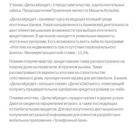
У банка «ДельтаКредит» 3 представительства, 4 дополнительных
офиса. Председателем Правления является Мишель Кольбер.
«ДельтаКредит» занимает одну из ведущих позиций среди
ипотечных банков. Узкая направленность банковской деятельности
дает клиентам широкие возможности при выборе ипотечного
кредитования. В арсенале находятся уникальные варианты
ипотечных программ. Есть возможность взять займ по программе
«Ипотека на недвижимость при отсутствии первоначального
взноса». Минимум процентной ставки - 11,5%.
Помимо покупки квартир, кредитование также распространено на
покупку доли на первичном, вторичном рынках. Также
рассматриваются варианты ипотеки на строительство
собственного дома, приобретения гаража для автомобиля. Банком
«ДельтаКредит» запущен сервис «ДельтаЭкспресс», помогающий
получить предварительное одобрение кредита в режиме он-лайн.
Помимо ипотеки, «ДельтаКредит» предоставляет и другие услуги.
Даются скидки на оформление второго, а также последующих
потребительских кредитов. Для круглосуточного дистанционного
получения актуальной информации для клиентов разработано
мобильное приложение «Телефонный банк».