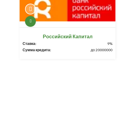
Российский Капитал
Ставка:
9%
Сумма кредита:
до 20000000
Разработка и продвижение -
SeoZom
© 2026 novostroyrf.ru - Новостройки.
Любая информация, представленная на сайте, носит информационный
характер и не является публичной офертой, не является приглашением
делать оферты и не содержит существенных условий сделок,
заключаемых застройщиком. Описание объекта строительства и
инфраструктуры, представленное на сайте, является концепцией и
носит информационный характер. Раскрытие информации
застройщиком (в том числе размещение проектных деклараций и иных
обязательных документов) в соответствии со статьей 3.1. Федерального
закона от 30.12.2004 № 214-фз «об участии в долевом строительстве