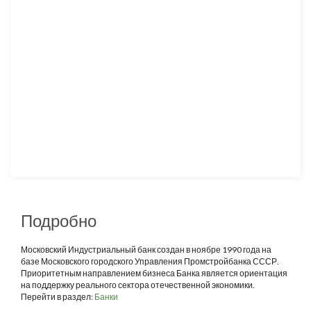
Подробно
Московский Индустриальный банк создан в ноябре 1990 года на
базе Московского городского Управления Промстройбанка СССР.
Приоритетным направлением бизнеса Банка является ориентация
на поддержку реального сектора отечественной экономики.
Перейти в раздел:
Банки