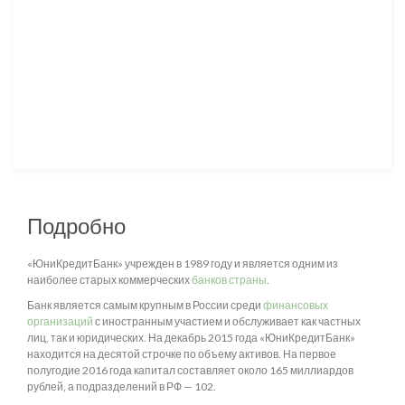
Подробно
«ЮниКредитБанк» учрежден в 1989 году и является одним из
наиболее старых коммерческих
банков страны
.
Банк является самым крупным в России среди
финансовых
организаций
с иностранным участием и обслуживает как частных
лиц, так и юридических. На декабрь 2015 года «ЮниКредитБанк»
находится на десятой строчке по объему активов. На первое
полугодие 2016 года капитал составляет около 165 миллиардов
рублей, а подразделений в РФ — 102.