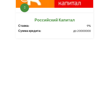
Российский Капитал
Ставка:
9%
Сумма кредита:
до 20000000
Разработка и продвижение -
SeoZom
© 2026 novostroyrf.ru - Новостройки.
Любая информация, представленная на сайте, носит информационный
характер и не является публичной офертой, не является приглашением
делать оферты и не содержит существенных условий сделок,
заключаемых застройщиком. Описание объекта строительства и
инфраструктуры, представленное на сайте, является концепцией и
носит информационный характер. Раскрытие информации
застройщиком (в том числе размещение проектных деклараций и иных
обязательных документов) в соответствии со статьей 3.1. Федерального
закона от 30.12.2004 № 214-фз «об участии в долевом строительстве
многоквартирных домов и иных объектов недвижимости и о внесении
изменений в некоторые законодательные акты Российской Федерации»
осуществляется на сайте наш.дом.рф.
Согласие на обработку ПД
,