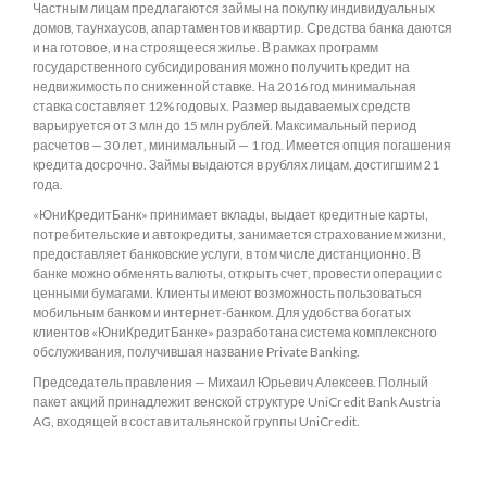
Частным лицам предлагаются займы на покупку индивидуальных
домов, таунхаусов, апартаментов и квартир. Средства банка даются
и на готовое, и на строящееся жилье. В рамках программ
государственного субсидирования можно получить кредит на
недвижимость по сниженной ставке. На 2016 год минимальная
ставка составляет 12% годовых. Размер выдаваемых средств
варьируется от 3 млн до 15 млн рублей. Максимальный период
расчетов — 30 лет, минимальный — 1 год. Имеется опция погашения
кредита досрочно. Займы выдаются в рублях лицам, достигшим 21
года.
«ЮниКредитБанк» принимает вклады, выдает кредитные карты,
потребительские и автокредиты, занимается страхованием жизни,
предоставляет банковские услуги, в том числе дистанционно. В
банке можно обменять валюты, открыть счет, провести операции с
ценными бумагами. Клиенты имеют возможность пользоваться
мобильным банком и интернет-банком. Для удобства богатых
клиентов «ЮниКредитБанке» разработана система комплексного
обслуживания, получившая название Private Banking.
Председатель правления — Михаил Юрьевич Алексеев. Полный
пакет акций принадлежит венской структуре UniCredit Bank Austria
AG, входящей в состав итальянской группы UniCredit.