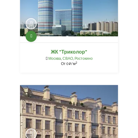
ЖК "Триколор"
Москва
,
СВАО
,
Ростокино
2
От
0
/ м
⃏