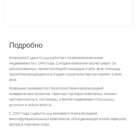
Подробно
Компания Сapital Group работает на московском рынке
недвижимости с 1993 года. Сегодня компания насчитывает 56
реализованных проектов общей площадью 5 млн. кв.м, площадь
проектов находящихся в стадии строительства составляет 2 млн.
кв.м.
Компания занимается строительством и реализацией
коммерческих проектов, таких как торговые комплексы, бизнес-
центры класса А, гостиницы, и жилой недвижимости business,
premium и deluxe класса.
С 2007 года Capital Group занимается реализацией
многофункциональных комплексов, объединяющих в себе офисную,
жилую и торговую зоны.