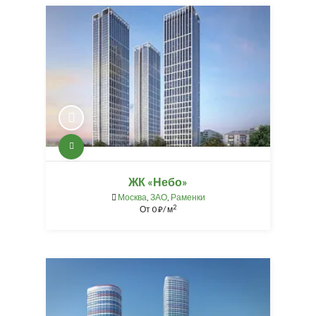
ЖК «Небо»
Москва
,
ЗАО
,
Раменки
2
От
0
/ м
⃏