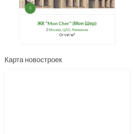
ЖК "Mon Cher" (Мон Шер)
Москва
,
ЦАО
,
Якиманка
2
От
0
/ м
⃏
Карта новостроек