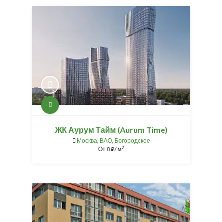
ЖК Аурум Тайм (Aurum Time)
Москва
,
ВАО
,
Богородское
2
От
0
/ м
⃏