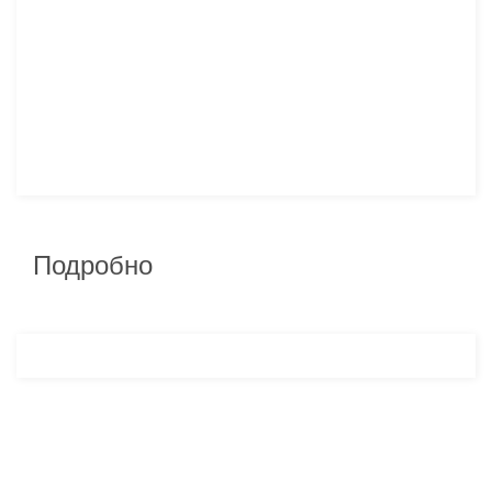
Подробно
Разработка и продвижение -
SeoZom
© 2026 novostroyrf.ru - Новостройки.
Любая информация, представленная на сайте, носит информационный
характер и не является публичной офертой, не является приглашением