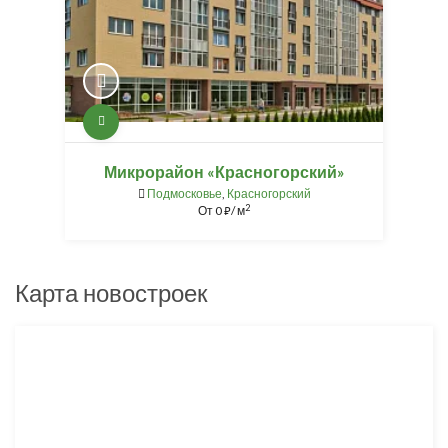
Микрорайон «Красногорский»
Подмосковье
,
Красногорский
2
От
0
/ м
⃏
Карта новостроек