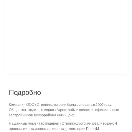
Подробно
Компания ООО «Стройиндустрия» была основана в 2005 году.
Общество входит в холдинг «Агрострой» и является официальным
застройщиком микрорайона Рекинцо-2.
На данный момент компанией «Стройиндустрия» реализовано 4
проекта жилых многоквартирных домов серии П-111М,