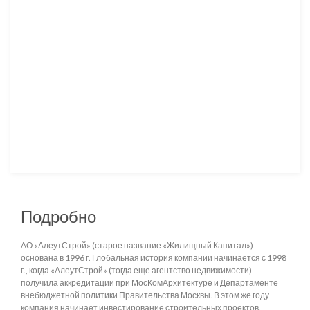
Подробно
АО «АлеутСтрой» (старое название «Жилищный Капитал»)
основана в 1996 г. Глобальная история компании начинается с 1998
г., когда «АлеутСтрой» (тогда еще агентство недвижимости)
получила аккредитации при МосКомАрхитектуре и Департаменте
внебюджетной политики Правительства Москвы. В этом же году
компания начинает инвестирование строительных проектов.