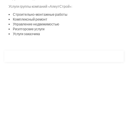
Услуги группы компаний «АлеутСтрой»:
Строительно-монтажные работы
Комплексный ремонт
Управление недвижимостью
Риэлторские услуги
Услуги заказчика
Разработка и продвижение -
SeoZom
© 2026 novostroyrf.ru - Новостройки.
Любая информация, представленная на сайте, носит информационный
характер и не является публичной офертой, не является приглашением
делать оферты и не содержит существенных условий сделок,
заключаемых застройщиком. Описание объекта строительства и
инфраструктуры, представленное на сайте, является концепцией и
носит информационный характер. Раскрытие информации
застройщиком (в том числе размещение проектных деклараций и иных
обязательных документов) в соответствии со статьей 3.1. Федерального
закона от 30.12.2004 № 214-фз «об участии в долевом строительстве