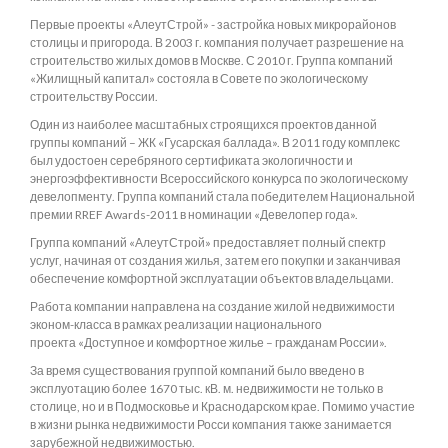
Первые проекты «АлеутСтрой» - застройка новых микрорайонов
столицы и пригорода. В 2003 г. компания получает разрешение на
строительство жилых домов в Москве. С 2010 г. Группа компаний
«Жилищный капитал» состояла в Совете по экологическому
строительству России.
Один из наиболее масштабных строящихся проектов данной
группы компаний – ЖК «Гусарская баллада». В 2011 году комплекс
был удостоен серебряного сертификата экологичности и
энергоэффективности Всероссийского конкурса по экологическому
девелопменту. Группа компаний стала победителем Национальной
премии RREF Awards-2011 в номинации «Девелопер года».
Группа компаний «АлеутСтрой» предоставляет полный спектр
услуг, начиная от создания жилья, затем его покупки и заканчивая
обеспечение комфортной эксплуатации объектов владельцами.
Работа компании направлена на создание жилой недвижимости
эконом-класса в рамках реализации национального
проекта «Доступное и комфортное жилье – гражданам России».
За время существования группой компаний было введено в
эксплуотацию более 1670 тыс. кВ. м. недвижимости не только в
столице, но и в Подмосковье и Краснодарском крае. Помимо участие
в жизни рынка недвижимости Росси компания также занимается
зарубежной недвижимостью.