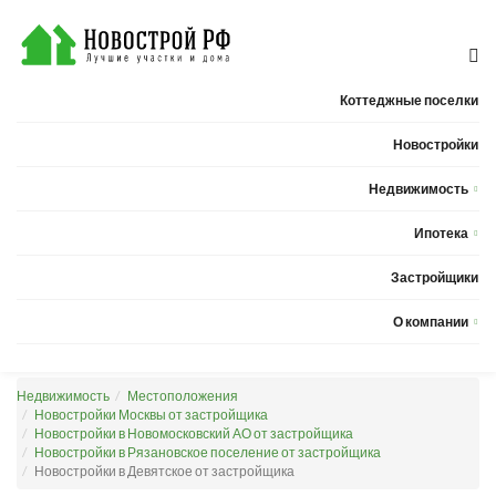
Коттеджные поселки
Новостройки
Недвижимость
Квартиры
Ипотека
Дома
Калькулятор ипотеки
Застройщики
Земельные участки
О компании
Новости
Недвижимость
Местоположения
Статьи
Новостройки Москвы от застройщика
Новостройки в Новомосковский АО от застройщика
Компания
Новостройки в Рязановское поселение от застройщика
Новостройки в Девятское от застройщика
Контакты