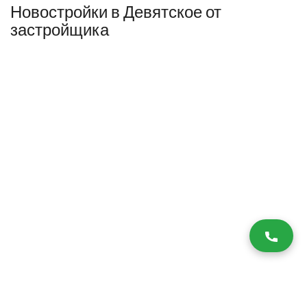
Новостройки в Девятское от
застройщика
Разработка и продвижение -
SeoZom
© 2026 novostroyrf.ru - Новостройки.
Любая информация, представленная на сайте, носит информационный
характер и не является публичной офертой, не является приглашением
делать оферты и не содержит существенных условий сделок,
заключаемых застройщиком. Описание объекта строительства и
инфраструктуры, представленное на сайте, является концепцией и
носит информационный характер. Раскрытие информации
застройщиком (в том числе размещение проектных деклараций и иных
обязательных документов) в соответствии со статьей 3.1. Федерального
закона от 30.12.2004 № 214-фз «об участии в долевом строительстве
многоквартирных домов и иных объектов недвижимости и о внесении
изменений в некоторые законодательные акты Российской Федерации»
осуществляется на сайте наш.дом.рф.
Согласие на обработку ПД
,
Политика обработки персональных данных
,
Третьи лица