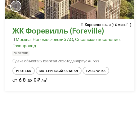
Корниловская (10 мин.
)
ЖК Форевилль (Foreville)
Москва
,
Новомосковский АО
,
Сосенское поселение
,
Газопровод
3S GROUP
Сдача объекта: 2 квартал 2026 года корпус Aurora
ИПОТЕКА
МАТЕРИНСКИЙ КАПИТАЛ
РАССРОЧКА
6,8
0
⃏
2
От
до
/ м
Разработка и продвижение -
SeoZom
© 2026 novostroyrf.ru - Новостройки.
Любая информация, представленная на сайте, носит информационный
характер и не является публичной офертой, не является приглашением
делать оферты и не содержит существенных условий сделок,
заключаемых застройщиком. Описание объекта строительства и