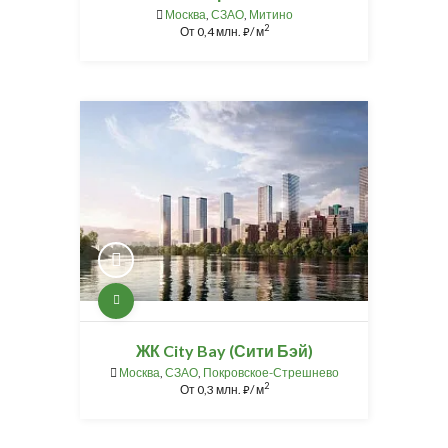
Москва
,
СЗАО
,
Митино
2
От
0,4 млн.
/ м
⃏
ЖК City Bay (Сити Бэй)
Москва
,
СЗАО
,
Покровское-Стрешнево
2
От
0,3 млн.
/ м
⃏