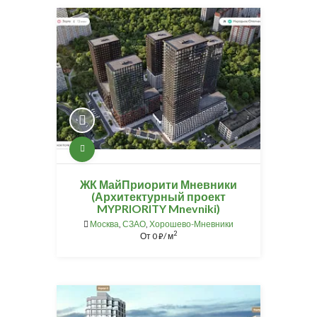
ЖК МайПриорити Мневники
(Архитектурный проект
MYPRIORITY Mnevniki)
Москва
,
СЗАО
,
Хорошево-Мневники
2
От
0
/ м
⃏