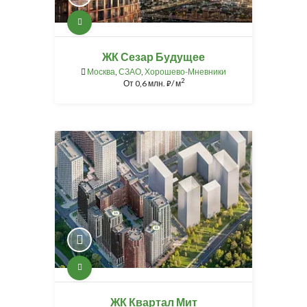
ЖК Сезар Будущее
Москва
,
СЗАО
,
Хорошево-Мневники
2
От
0,6 млн.
/ м
⃏
ЖК Квартал Мит