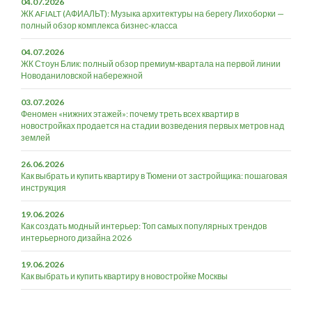
04.07.2026
ЖК AFIALT (АФИАЛЬТ): Музыка архитектуры на берегу Лихоборки —
полный обзор комплекса бизнес-класса
04.07.2026
ЖК Стоун Блик: полный обзор премиум-квартала на первой линии
Новоданиловской набережной
03.07.2026
Феномен «нижних этажей»: почему треть всех квартир в
новостройках продается на стадии возведения первых метров над
землей
26.06.2026
Как выбрать и купить квартиру в Тюмени от застройщика: пошаговая
инструкция
19.06.2026
Как создать модный интерьер: Топ самых популярных трендов
интерьерного дизайна 2026
19.06.2026
Как выбрать и купить квартиру в новостройке Москвы