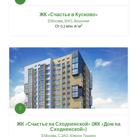
ЖК «Счастье в Кусково»
Москва
,
ВАО
,
Вешняки
2
От
0,2 млн.
/ м
⃏
ЖК «Счастье на Сходненской» (ЖК «Дом на
Сходненской»)
Москва
,
СЗАО
,
Южное Тушино