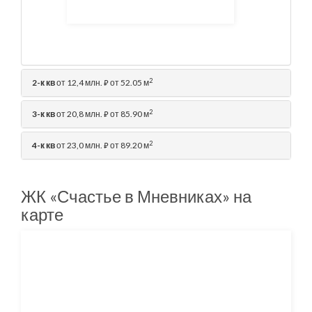
2
2-к кв
от 12,4 млн.
от 52.05 м
⃏
2
3-к кв
от 20,8 млн.
от 85.90 м
⃏
2
4-к кв
от 23,0 млн.
от 89.20 м
⃏
ЖК «Счастье в Мневниках» на
карте