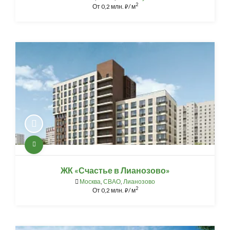
2
От
0,2 млн.
/ м
⃏
ЖК «Счастье в Лианозово»
Москва
,
СВАО
,
Лианозово
2
От
0,2 млн.
/ м
⃏