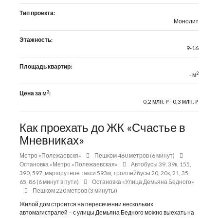
Тип проекта:
Монолит
Этажность:
9-16
Площадь квартир:
2
- м
2
Цена за м
:
0,2 млн.
- 0,3 млн.
⃏
⃏
Как проехать до ЖК «Счастье в
Мневниках»
Метро «Полежаевскя»
Пешком 460 метров (6 минут)
Остановка «Метро «Полежаевская»
Автобусы 39, 39к, 155,
390, 597, маршрутное такси 593м, троллейбусы 20, 20к, 21, 35,
65, 86 (6 минут в пути)
Остановка «Улица Демьяна Бедного»
Пешком 220 метров (3 минуты)
Жилой дом строится на пересечении нескольких
автомагистралей – с улицы Демьяна Бедного можно выехать на