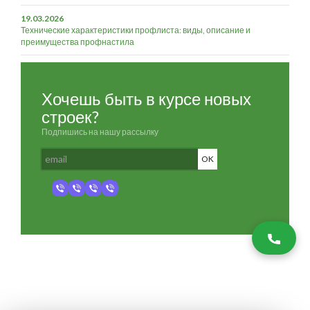
19.03.2026
Технические характеристики профлиста: виды, описание и
преимущества профнастила
Хочешь быть в курсе новых
строек?
Подпишись на нашу рассылку
Разработка и продвижение -
SeoZom
© 2026 novostroyrf.ru - Новостройки.
Любая информация, представленная на сайте, носит информационный
характер и не является публичной офертой, не является приглашением
делать оферты и не содержит существенных условий сделок,
заключаемых застройщиком. Описание объекта строительства и