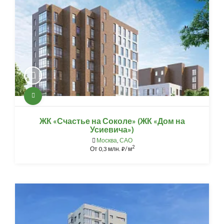
ЖК «Счастье на Соколе» (ЖК «Дом на
Усиевича»)
Москва
,
САО
2
От
0,3 млн.
/ м
⃏