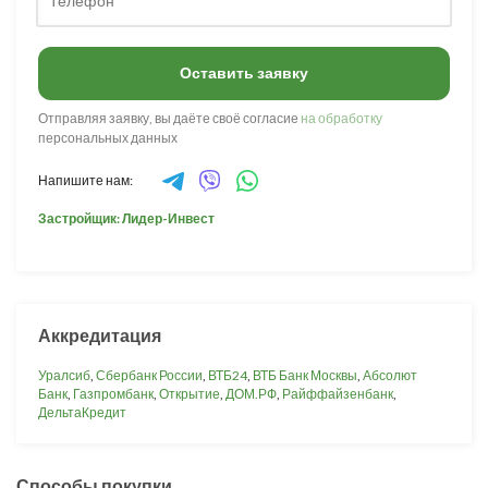
Оставить заявку
Отправляя заявку, вы даёте своё согласие
на обработку
персональных данных
Напишите нам:
Застройщик: Лидер-Инвест
Аккредитация
Уралсиб
,
Сбербанк России
,
ВТБ24
,
ВТБ Банк Москвы
,
Абсолют
Банк
,
Газпромбанк
,
Открытие
,
ДОМ.РФ
,
Райффайзенбанк
,
ДельтаКредит
Способы покупки