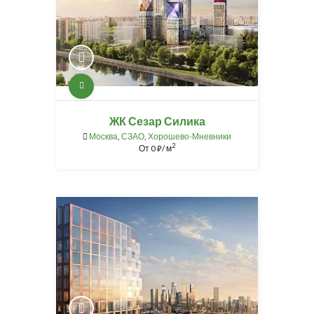
ЖК Сезар Силика
Москва
,
СЗАО
,
Хорошево-Мневники
2
От
0
/ м
⃏