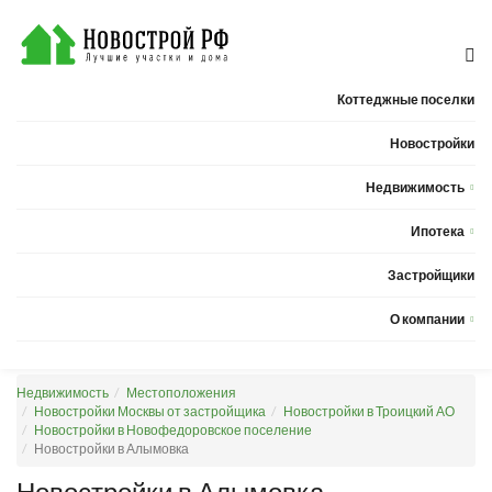
Коттеджные поселки
Новостройки
Недвижимость
Квартиры
Ипотека
Дома
Калькулятор ипотеки
Застройщики
Земельные участки
О компании
Новости
Недвижимость
Местоположения
Статьи
Новостройки Москвы от застройщика
Новостройки в Троицкий АО
Новостройки в Новофедоровское поселение
Компания
Новостройки в Алымовка
Контакты
Новостройки в Алымовка