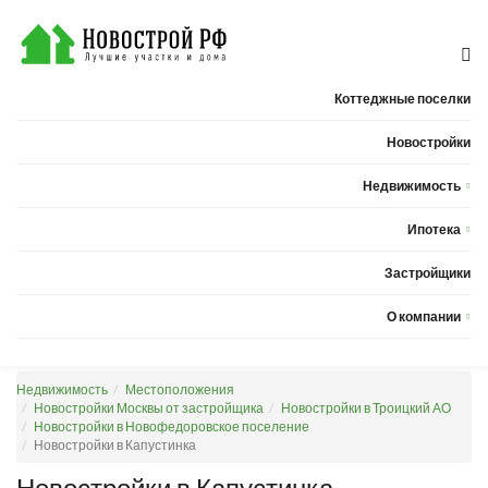
Коттеджные поселки
Новостройки
Недвижимость
Квартиры
Ипотека
Дома
Калькулятор ипотеки
Застройщики
Земельные участки
О компании
Новости
Недвижимость
Местоположения
Статьи
Новостройки Москвы от застройщика
Новостройки в Троицкий АО
Новостройки в Новофедоровское поселение
Компания
Новостройки в Капустинка
Контакты
Новостройки в Капустинка