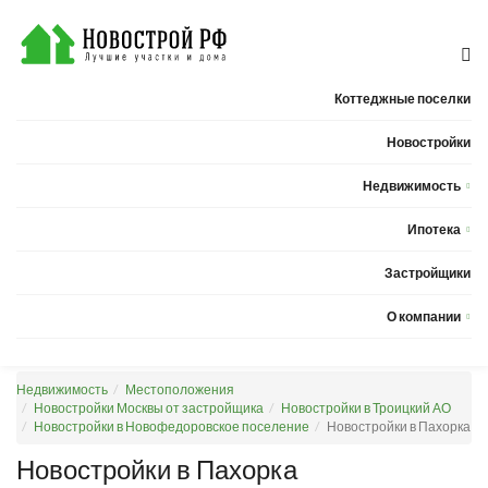
Коттеджные поселки
Новостройки
Недвижимость
Квартиры
Ипотека
Дома
Калькулятор ипотеки
Застройщики
Земельные участки
О компании
Новости
Недвижимость
Местоположения
Статьи
Новостройки Москвы от застройщика
Новостройки в Троицкий АО
Новостройки в Новофедоровское поселение
Новостройки в Пахорка
Компания
Новостройки в Пахорка
Контакты