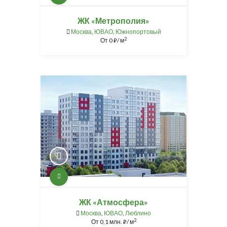
ЖК «Метрополия»
Москва
,
ЮВАО
,
Южнопортовый
2
От
0
/ м
⃏
ЖК «Атмосфера»
Москва
,
ЮВАО
,
Люблино
2
От
0,1 млн.
/ м
⃏