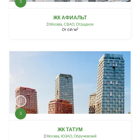
ЖК АФИАЛЬТ
Москва
,
СВАО
,
Отрадное
2
От
0
/ м
⃏
ЖК ТАТУМ
Москва
,
ЮЗАО
,
Обручевский