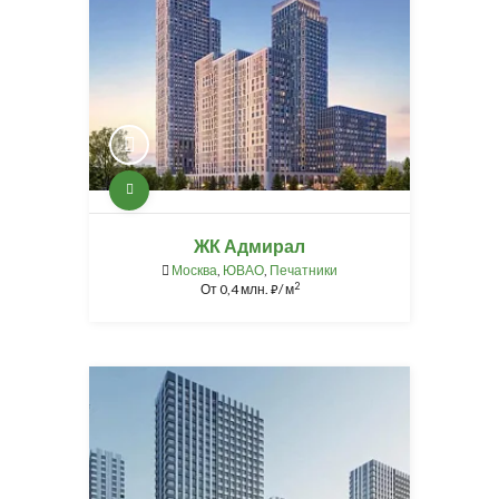
ЖК Адмирал
Москва
,
ЮВАО
,
Печатники
2
От
0,4 млн.
/ м
⃏