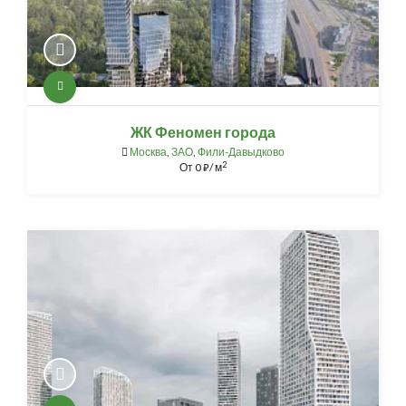
ЖК Феномен города
Москва
,
ЗАО
,
Фили-Давыдково
2
От
0
/ м
⃏