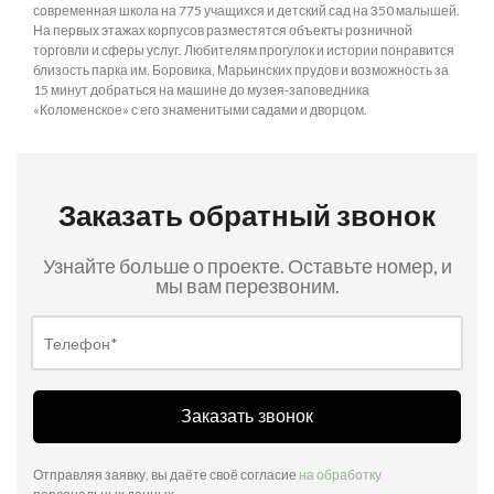
современная школа на 775 учащихся и детский сад на 350 малышей.
На первых этажах корпусов разместятся объекты розничной
торговли и сферы услуг. Любителям прогулок и истории понравится
близость парка им. Боровика, Марьинских прудов и возможность за
15 минут добраться на машине до музея-заповедника
«Коломенское» с его знаменитыми садами и дворцом.
Заказать обратный звонок
Узнайте больше о проекте. Оставьте номер, и
мы вам перезвоним.
Заказать звонок
Отправляя заявку, вы даёте своё согласие
на обработку