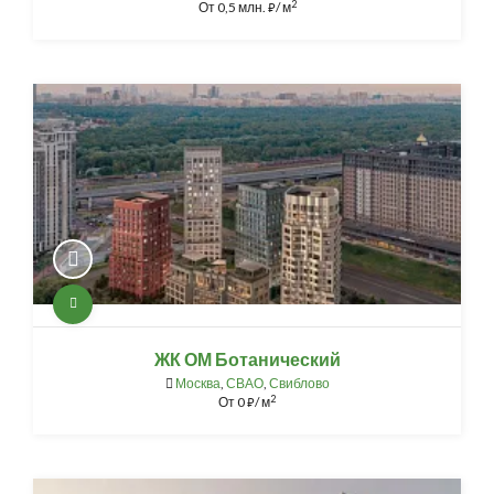
2
От
0,5 млн.
/ м
⃏
ЖК ОМ Ботанический
Москва
,
СВАО
,
Свиблово
2
От
0
/ м
⃏