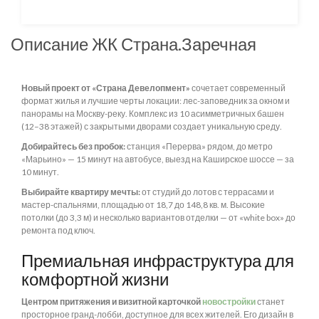
Описание ЖК Страна.Заречная
Новый проект от «Страна Девелопмент»
сочетает современный
формат жилья и лучшие черты локации: лес-заповедник за окном и
панорамы на Москву-реку. Комплекс из 10 асимметричных башен
(12–38 этажей) с закрытыми дворами создает уникальную среду.
Добирайтесь без пробок:
станция «Перерва» рядом, до метро
«Марьино» — 15 минут на автобусе, выезд на Каширское шоссе — за
10 минут.
Выбирайте квартиру мечты:
от студий до лотов с террасами и
мастер-спальнями, площадью от 18,7 до 148,8 кв. м. Высокие
потолки (до 3,3 м) и несколько вариантов отделки — от «white box» до
ремонта под ключ.
Премиальная инфраструктура для
комфортной жизни
Центром притяжения и визитной карточкой
новостройки
станет
просторное гранд-лобби, доступное для всех жителей. Его дизайн в