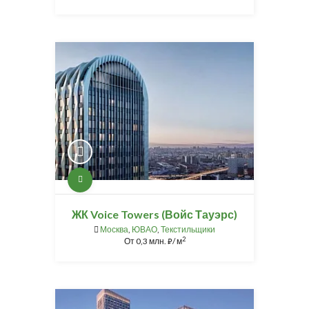
ЖК Voice Towers (Войс Тауэрс)
Москва
,
ЮВАО
,
Текстильщики
2
От
0,3 млн.
/ м
⃏