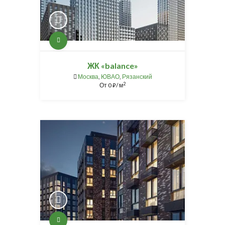
ЖК «balance»
Москва
,
ЮВАО
,
Рязанский
2
От
0
/ м
⃏