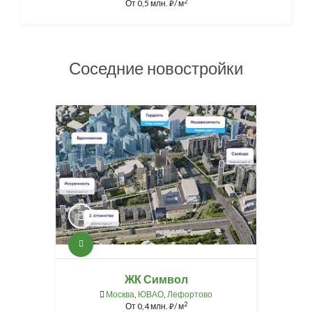
2
От
0,5 млн.
/ м
⃏
Соседние новостройки
ЖК Символ
Москва
,
ЮВАО
,
Лефортово
2
От
0,4 млн.
/ м
⃏