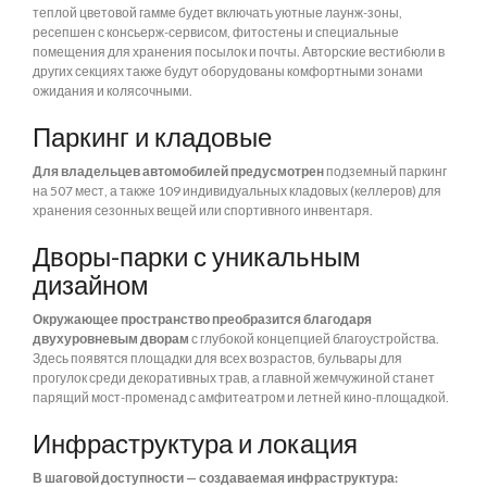
теплой цветовой гамме будет включать уютные лаунж-зоны,
ресепшен с консьерж-сервисом, фитостены и специальные
помещения для хранения посылок и почты. Авторские вестибюли в
других секциях также будут оборудованы комфортными зонами
ожидания и колясочными.
Паркинг и кладовые
Для владельцев автомобилей предусмотрен
подземный паркинг
на 507 мест, а также 109 индивидуальных кладовых (келлеров) для
хранения сезонных вещей или спортивного инвентаря.
Дворы-парки с уникальным
дизайном
Окружающее пространство преобразится благодаря
двухуровневым дворам
с глубокой концепцией благоустройства.
Здесь появятся площадки для всех возрастов, бульвары для
прогулок среди декоративных трав, а главной жемчужиной станет
парящий мост-променад с амфитеатром и летней кино-площадкой.
Инфраструктура и локация
В шаговой доступности — создаваемая инфраструктура: