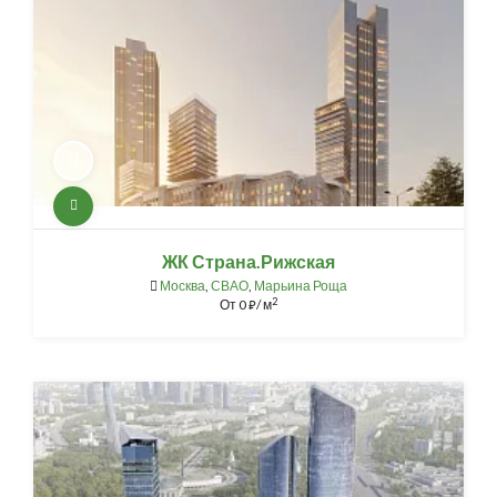
ЖК Страна.Рижская
Москва
,
СВАО
,
Марьина Роща
2
От
0
/ м
⃏