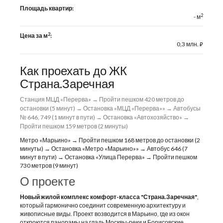
Площадь квартир:
2
- м
2
Цена за м
:
0,3 млн.
⃏
Как проехать до ЖК
Страна.Заречная
Станция МЦД «Перерва» → Пройти пешком 420 метров до
остановки (5 минут) → Остановка «МЦД «Перерва»» → Автобусы
№ 646, 749 (1 минут в пути) → Остановка «Автохозяйство» →
Пройти пешком 159 метров (2 минуты)
Метро «Марьино» → Пройти пешком 168 метров до остановки (2
минуты) → Остановка «Метро «Марьино»» → Автобус 646 (7
минут в пути) → Остановка «Улица Перерва» → Пройти пешком
730 метров (9 минут)
О проекте
Новый жилой комплекс комфорт-класса "Страна.Заречная"
,
который гармонично соединит современную архитектуру и
живописные виды. Проект возводится в Марьино, где из окон
откроются панорамы на гладь Москвы-реки и Борисовские