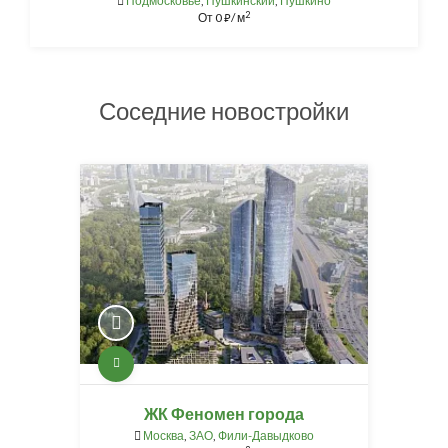
Подмосковье
,
Пушкинский
,
Пушкино
2
От
0
/ м
⃏
Соседние новостройки
ЖК Феномен города
Москва
,
ЗАО
,
Фили-Давыдково