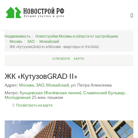
Недвижимость
Новостройки Москвы и области от застройщика
Москва
ЗАО
Можайский
ЖК «КутузовGRAD II» в Москве - квартиры от INGRAD
О ПРОЕКТЕ
КАРТА
ЖК «КутузовGRAD II»
Адрес:
Москва
,
ЗАО
,
Можайский
, ул. Петра Алексеева
Метро:
Кунцевская (Филёвская линия),
Славянский Бульвар ,
Молодежная
25 мин. пешком
Посмотреть на карте