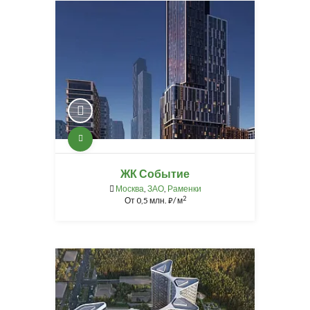
ЖК Событие
Москва
,
ЗАО
,
Раменки
2
От
0,5 млн.
/ м
⃏