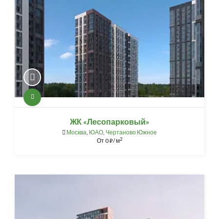
ЖК «Лесопарковый»
Москва
,
ЮАО
,
Чертаново Южное
2
От
0
/ м
⃏