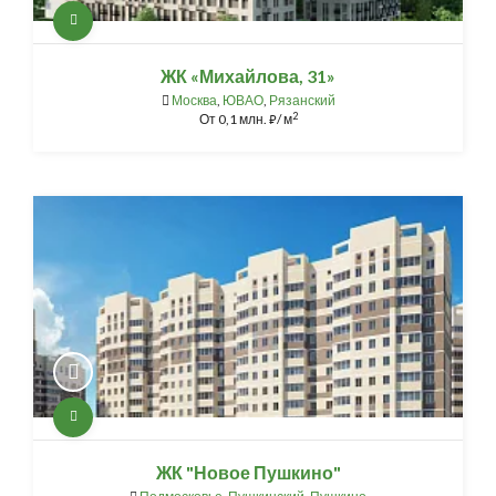
ЖК «Михайлова, 31»
Москва
,
ЮВАО
,
Рязанский
2
От
0,1 млн.
/ м
⃏
ЖК "Новое Пушкино"