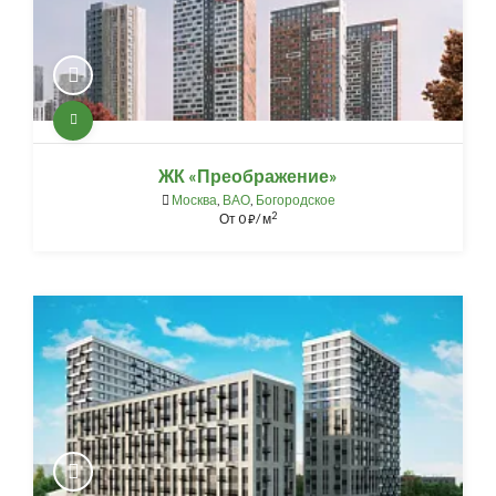
ЖК «Преображение»
Москва
,
ВАО
,
Богородское
2
От
0
/ м
⃏