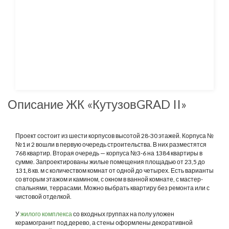
Описание ЖК «КутузовGRAD II»
Проект состоит из шести корпусов высотой 28-30 этажей. Корпуса №
№1 и 2 вошли в первую очередь строительства. В них разместятся
768 квартир. Вторая очередь — корпуса №3-6 на 1384 квартиры в
сумме. Запроектированы жилые помещения площадью от 23,5 до
131,8 кв. м с количеством комнат от одной до четырех. Есть варианты
со вторым этажом и камином, с окном в ванной комнате, с мастер-
спальнями, террасами. Можно выбрать квартиру без ремонта или с
чистовой отделкой.
У
жилого комплекса
со входных группах на полу уложен
керамогранит под дерево, а стены оформлены декоративной