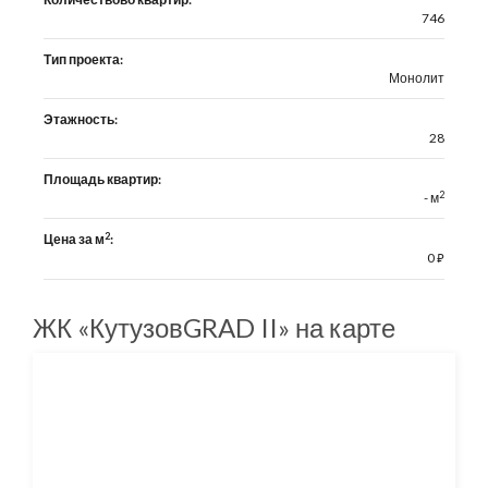
746
Тип проекта:
Монолит
Этажность:
28
Площадь квартир:
2
- м
2
Цена за м
:
0
⃏
ЖК «КутузовGRAD II» на карте