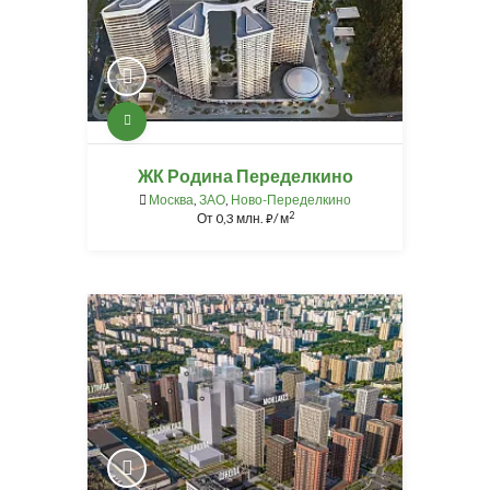
ЖК Родина Переделкино
Москва
,
ЗАО
,
Ново-Переделкино
2
От
0,3 млн.
/ м
⃏