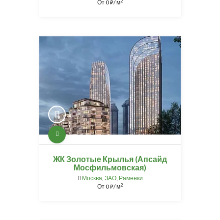
2
От
0
/ м
⃏
ЖК Золотые Крылья (Апсайд
Мосфильмовская)
Москва
,
ЗАО
,
Раменки
2
От
0
/ м
⃏