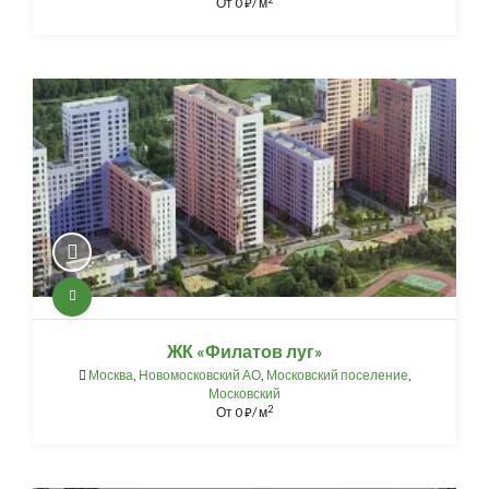
От
0
/ м
⃏
ЖК «Филатов луг»
Москва
,
Новомосковский АО
,
Московский поселение
,
Московский
2
От
0
/ м
⃏