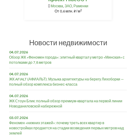
Москва
,
ЗАО
,
Раменки
2
От
0,6 млн.
/ м
⃏
Новости недвижимости
04.07.2026
Обзор ЖК «Феномен города»: элитный квартал у метро «Минская» с
потолками до 7,8 метров
04.07.2026
ЖК AFIALT (АФИАЛЬТ): Музыка архитектуры на берегу Лихоборки —
полный обзор комплекса бизнес-класса
04.07.2026
ЖК Стоун Блик: полный обзор премиум-квартала на первой линии
Новоданиловской набережной
03.07.2026
Феномен «нижних этажей»: почему треть всех квартир в
новостройках продается на стадии возведения первых метров над
землей