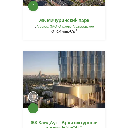
ЖК Мичуринский парк
Москва
,
ЗАО
,
Очаково-Матвеевское
2
От
0,4 млн.
/ м
⃏
ЖК ХайдАут - Архитектурный
проект HideOUT