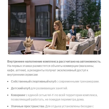
Внутреннее наполнение комплекса рассчитано на автономность.
На первых этажах разместятся объекты коммерции (магазины,
кафе, аптеки), а резиденты получат эксклюзивный доступ к
внутренним сервисам:
Собственный спортивный клуб
с современными тренажерами.
Детский клуб
для развивающих занятий.
Коворкинг
с единой сетью Wi-Fi по всей территории комплекса,
позволяющий работать, не покидая периметра дома.
Уличные пространства:
Для отдыха установлены беседки с