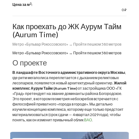
2
Цена за м
:
0
⃏
Как проехать до ЖК Аурум Тайм
(Aurum Time)
Метро «Бульвар Рокоссовского» → Пройти пешком 580 метров
Метро «Бульвар Рокоссовского» → Пройти пешком 580 метров
О проекте
В ландшафте Восточного административного округа Москвы
,
где ритм мегаполиса переплетается с дыханием реликтовых
лесопарков, появляется новый архитектурный ориентир.
Жилой
комплекс Аурум Тайм (Aurum Time)
от застройщика ООО «ГК
«Град» претендует на звание доминанты района Богородское.
Это проект, в котором геометрия небоскребов встречается с
философией приватного «города в городе». Мы детально
изучили концепцию комплекса, которому еще только предстоит
материализоваться (срок сдачи — 4 квартал 2029 года), чтобы
понять, как он изменит привычный облик
ВАО
.