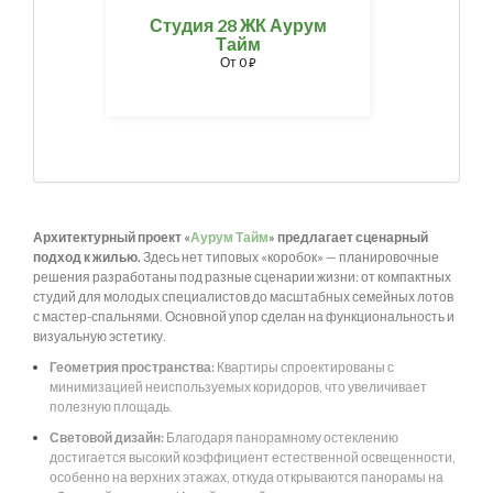
Студия 28 ЖК Аурум
Тайм
От
0
⃏
Архитектурный проект «
Аурум Тайм
» предлагает сценарный
подход к жилью.
Здесь нет типовых «коробок» — планировочные
решения разработаны под разные сценарии жизни: от компактных
студий для молодых специалистов до масштабных семейных лотов
с мастер-спальнями. Основной упор сделан на функциональность и
визуальную эстетику.
Геометрия пространства:
Квартиры спроектированы с
минимизацией неиспользуемых коридоров, что увеличивает
полезную площадь.
Световой дизайн:
Благодаря панорамному остеклению
достигается высокий коэффициент естественной освещенности,
особенно на верхних этажах, откуда открываются панорамы на