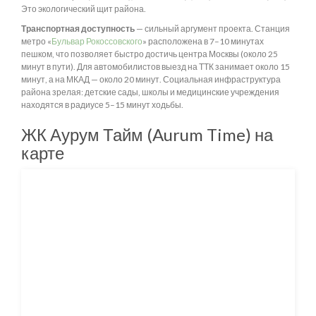
Это экологический щит района.
Транспортная доступность
— сильный аргумент проекта. Станция
метро «
Бульвар Рокоссовского
» расположена в 7–10 минутах
пешком, что позволяет быстро достичь центра Москвы (около 25
минут в пути). Для автомобилистов выезд на ТТК занимает около 15
минут, а на МКАД — около 20 минут. Социальная инфраструктура
района зрелая: детские сады, школы и медицинские учреждения
находятся в радиусе 5–15 минут ходьбы.
ЖК Аурум Тайм (Aurum Time) на
карте