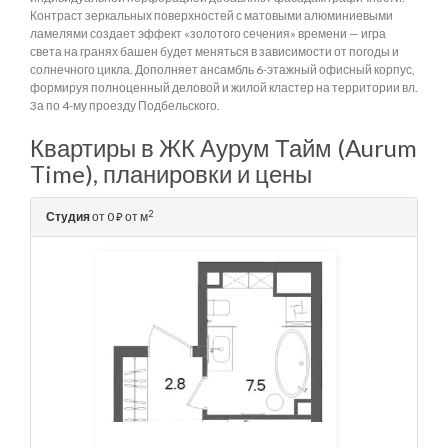
Контраст зеркальных поверхностей с матовыми алюминиевыми
ламелями создает эффект «золотого сечения» времени — игра
света на гранях башен будет меняться в зависимости от погоды и
солнечного цикла. Дополняет ансамбль 6-этажный офисный корпус,
формируя полноценный деловой и жилой кластер на территории вл.
3а по 4-му проезду Подбельского.
Квартиры в ЖК Аурум Тайм (Aurum
Time), планировки и цены
2
Студия
от 0
от м
⃏