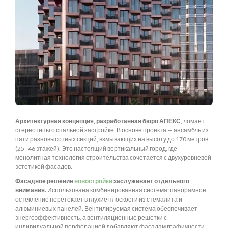
Архитектурная концепция, разработанная бюро АПЕКС
, ломает
стереотипы о спальной застройке. В основе проекта — ансамбль из
пяти разновысотных секций, взмывающих на высоту до 170 метров
(25–46 этажей). Это настоящий вертикальный город, где
монолитная технология строительства сочетается с двухуровневой
эстетикой фасадов.
Фасадное решение
новостройки
заслуживает отдельного
внимания.
Использована комбинированная система: панорамное
остекление перетекает в глухие плоскости из стемалита и
алюминиевых панелей. Вентилируемая система обеспечивает
энергоэффективность, а вентиляционные решетки с
индивидуальной перфорацией добавляют фасадам графичности.