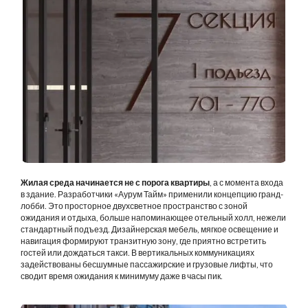
Жилая среда начинается не с порога квартиры
, а с момента входа
в здание. Разработчики «Аурум Тайм» применили концепцию гранд-
лобби. Это просторное двухсветное пространство с зоной
ожидания и отдыха, больше напоминающее отельный холл, нежели
стандартный подъезд. Дизайнерская мебель, мягкое освещение и
навигация формируют транзитную зону, где приятно встретить
гостей или дождаться такси. В вертикальных коммуникациях
задействованы бесшумные пассажирские и грузовые лифты, что
сводит время ожидания к минимуму даже в часы пик.