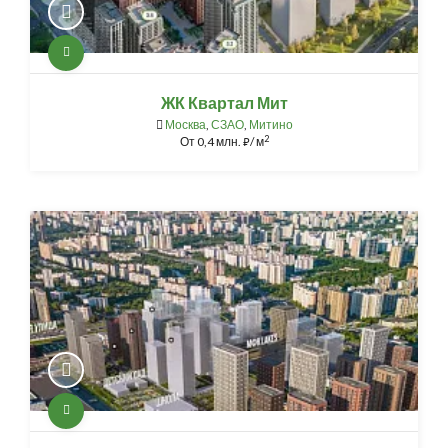
ЖК Квартал Мит
Москва
,
СЗАО
,
Митино
2
От
0,4 млн.
/ м
⃏