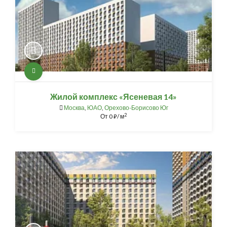
Жилой комплекс «Ясеневая 14»
Москва
,
ЮАО
,
Орехово-Борисово Юг
2
От
0
/ м
⃏