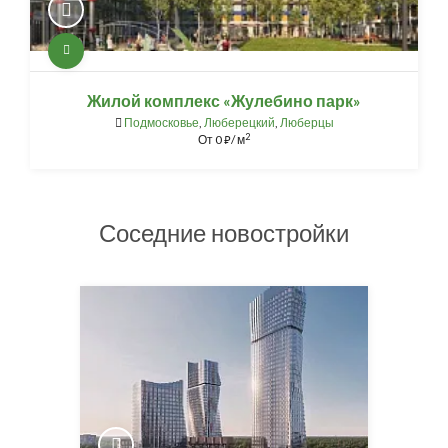
Жилой комплекс «Жулебино парк»
Подмосковье
,
Люберецкий
,
Люберцы
2
От
0
/ м
⃏
Соседние новостройки