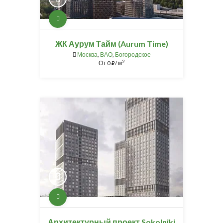
ЖК Аурум Тайм (Aurum Time)
Москва
,
ВАО
,
Богородское
2
От
0
/ м
⃏
Архитектурный проект Sokolniki