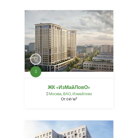
ЖК «ИзМайЛовО»
Москва
,
ВАО
,
Измайлово
2
От
0
/ м
⃏