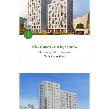
ЖК «Счастье в Кусково»
Москва
,
ВАО
,
Вешняки
2
От
0,2 млн.
/ м
⃏