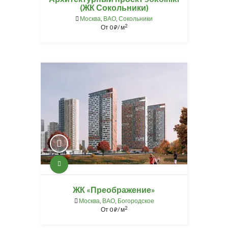
(ЖК Сокольники)
Москва
,
ВАО
,
Сокольники
2
От
0
/ м
⃏
ЖК «Преображение»
Москва
,
ВАО
,
Богородское
2
От
0
/ м
⃏