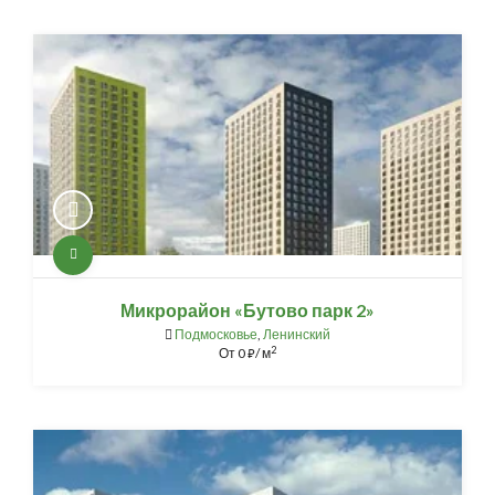
Микрорайон «Бутово парк 2»
Подмосковье
,
Ленинский
2
От
0
/ м
⃏