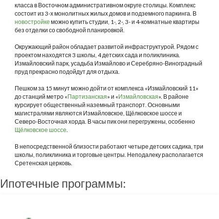
класса в Восточном административном округе столицы. Комплекс
состоит из 3-х монолитных жилых домов и подземного паркинга. В
новостройке
можно купить студии, 1-, 2-, 3- и 4-комнатные квартиры
без отделки со свободной планировкой.
Окружающий район обладает развитой инфраструктурой. Рядом с
проектом находятся 3 школы, 4 детских сада и поликлиника.
Измайловский парк, усадьба Измайлово и Серебряно-Виноградный
пруд прекрасно подойдут для отдыха.
Пешком за 15 минут можно дойти от комплекса «Измайловский 11»
до станций метро «
Партизанская
» и «
Измайловская
». В районе
курсирует общественный наземный транспорт. Основными
магистралями являются Измайловское, Щёлковское шоссе и
Северо-Восточная хорда. В часы пик они перегружены, особенно
Щёлковское шоссе
.
В непосредственной близости работают четыре детских садика, три
школы, поликлиника и торговые центры. Неподалеку располагается
Сретенская церковь.
Ипотечные программы: