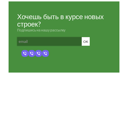
Хочешь быть в курсе новых
строек?
Подпишись на нашу рассылку
Разработка и продвижение -
SeoZom
© 2026 novostroyrf.ru - Новостройки.
Любая информация, представленная на сайте, носит информационный
характер и не является публичной офертой, не является приглашением
делать оферты и не содержит существенных условий сделок,
заключаемых застройщиком. Описание объекта строительства и
инфраструктуры, представленное на сайте, является концепцией и
носит информационный характер. Раскрытие информации
застройщиком (в том числе размещение проектных деклараций и иных
обязательных документов) в соответствии со статьей 3.1. Федерального