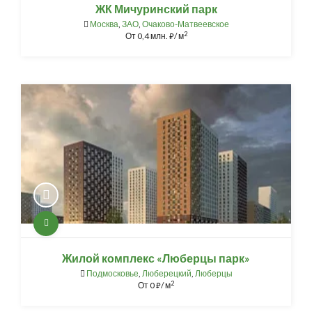
ЖК Мичуринский парк
Москва
,
ЗАО
,
Очаково-Матвеевское
2
От
0,4 млн.
/ м
⃏
Жилой комплекс «Люберцы парк»
Подмосковье
,
Люберецкий
,
Люберцы
2
От
0
/ м
⃏