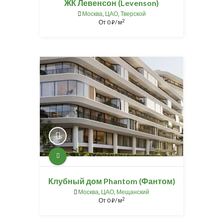
ЖК Левенсон (Levenson)
Москва
,
ЦАО
,
Тверской
2
От
0
/ м
⃏
Клубный дом Phantom (Фантом)
Москва
,
ЦАО
,
Мещанский
2
От
0
/ м
⃏