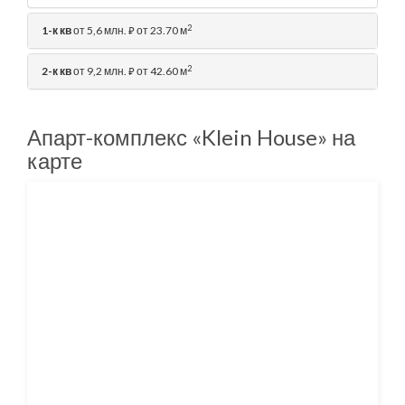
2
1-к кв
от 5,6 млн.
от 23.70 м
⃏
2
2-к кв
от 9,2 млн.
от 42.60 м
⃏
Апарт-комплекс «Klein House» на
карте