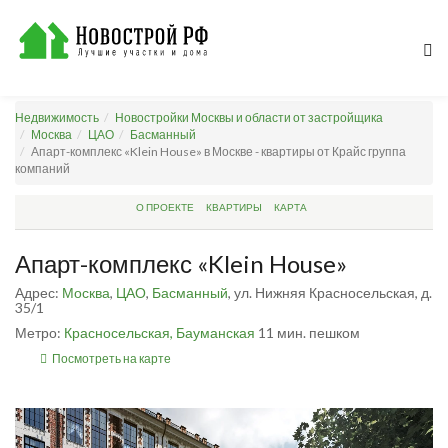
Недвижимость
Новостройки Москвы и области от застройщика
Москва
ЦАО
Басманный
Апарт-комплекс «Klein House» в Москве - квартиры от Крайс группа
компаний
О ПРОЕКТЕ
КВАРТИРЫ
КАРТА
Апарт-комплекс «Klein House»
Адрес:
Москва
,
ЦАО
,
Басманный
, ул. Нижняя Красносельская, д.
35/1
Метро:
Красносельская,
Бауманская
11 мин. пешком
Посмотреть на карте