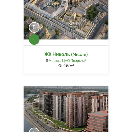
ЖК Николь (Nicole)
Москва
,
ЦАО
,
Тверской
2
От
0
/ м
⃏