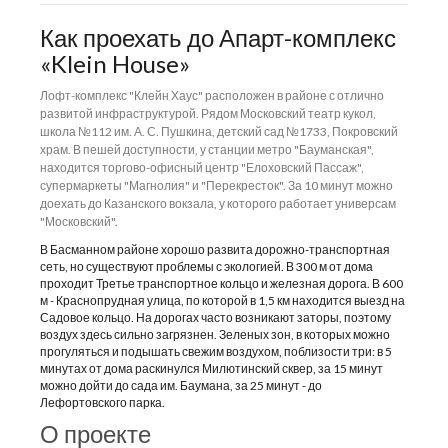
Как проехать до Апарт-комплекс
«Klein House»
Лофт-комплекс "Клейн Хаус" расположен в районе с отлично
развитой инфраструктурой. Рядом Московский театр кукол,
школа №112 им. А. С. Пушкина, детский сад №1733, Покровский
храм. В пешей доступности, у станции метро "Бауманская",
находится торгово-офисный центр "Елоховский Пассаж",
супермаркеты "Магнолия" и "Перекресток". За 10 минут можно
доехать до Казанского вокзала, у которого работает универсам
"Московский".
В Басманном районе хорошо развита дорожно-транспортная
сеть, но существуют проблемы с экологией. В 300 м от дома
проходит Третье транспортное кольцо и железная дорога. В 600
м - Краснопрудная улица, по которой в 1,5 км находится выезд на
Садовое кольцо. На дорогах часто возникают заторы, поэтому
воздух здесь сильно загрязнен. Зеленых зон, в которых можно
прогуляться и подышать свежим воздухом, поблизости три: в 5
минутах от дома раскинулся Милютинский сквер, за 15 минут
можно дойти до сада им. Баумана, за 25 минут - до
Лефортовского парка.
О проекте