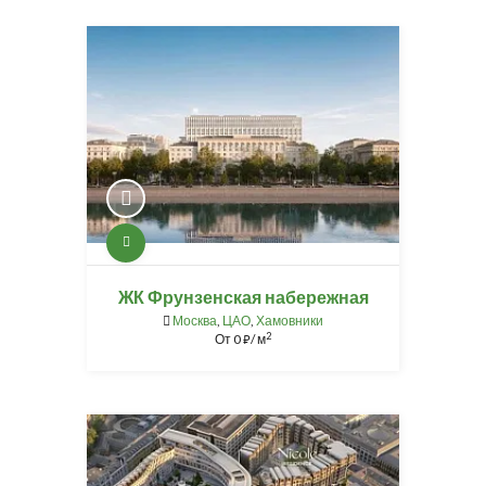
ЖК Фрунзенская набережная
Москва
,
ЦАО
,
Хамовники
2
От
0
/ м
⃏