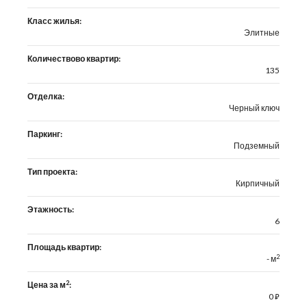
Класс жилья:
Элитные
Количествово квартир:
135
Отделка:
Черный ключ
Паркинг:
Подземный
Тип проекта:
Кирпичный
Этажность:
6
Площадь квартир:
2
- м
2
Цена за м
:
0
⃏