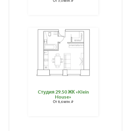
От
5,0 млн.
⃏
Cтудия 29.50 ЖК «Klein
House»
От
8,6 млн.
⃏