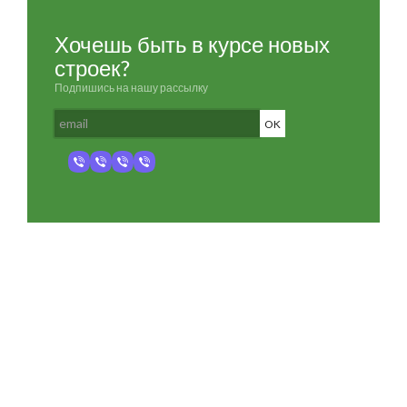
Хочешь быть в курсе новых
строек?
Подпишись на нашу рассылку
Разработка и продвижение -
SeoZom
© 2026 novostroyrf.ru - Новостройки.
Любая информация, представленная на сайте, носит информационный
характер и не является публичной офертой, не является приглашением
делать оферты и не содержит существенных условий сделок,
заключаемых застройщиком. Описание объекта строительства и
инфраструктуры, представленное на сайте, является концепцией и
носит информационный характер. Раскрытие информации
застройщиком (в том числе размещение проектных деклараций и иных
обязательных документов) в соответствии со статьей 3.1. Федерального
закона от 30.12.2004 № 214-фз «об участии в долевом строительстве