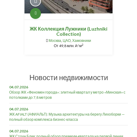
ЖК Коллекция Лужники (Luzhniki
Collection)
Москва
,
ЦАО
,
Хамовники
2
От
49,8 млн.
/ м
⃏
Новости недвижимости
04.07.2026
Обзор ЖК «Феномен города»: элитный квартал у метро «Минская» с
потолками до 7,8 метров
04.07.2026
ЖК AFIALT (АФИАЛЬТ): Музыка архитектуры на берегу Лихоборки —
полный обзор комплекса бизнес-класса
04.07.2026
ЖК Стоун Блик: полный обзор премиум-квартала на первой линии