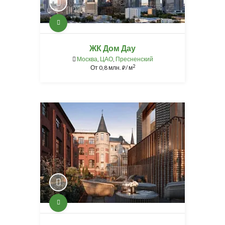
ЖК Дом Дау
Москва
,
ЦАО
,
Пресненский
2
От
0,8 млн.
/ м
⃏