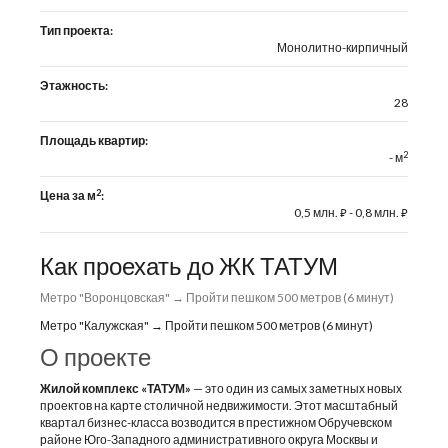
Тип проекта:
Монолитно-кирпичный
Этажность:
28
Площадь квартир:
2
- м
2
Цена за м
:
0,5 млн.
- 0,8 млн.
⃏
⃏
Как проехать до ЖК ТАТУМ
Метро "Воронцовская" → Пройти пешком 500 метров (6 минут)
Метро "Калужская" → Пройти пешком 500 метров (6 минут)
О проекте
Жилой комплекс «ТАТУМ»
— это один из самых заметных новых
проектов на карте столичной недвижимости. Этот масштабный
квартал бизнес-класса возводится в престижном Обручевском
районе Юго-Западного административного округа Москвы и