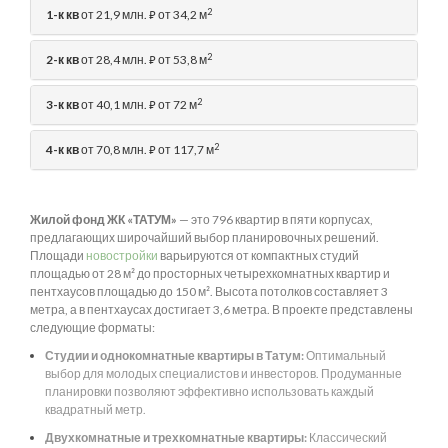
2
1-к кв
от 21,9 млн.
от 34,2 м
⃏
2
2-к кв
от 28,4 млн.
от 53,8 м
⃏
2
3-к кв
от 40,1 млн.
от 72 м
⃏
2
4-к кв
от 70,8 млн.
от 117,7 м
⃏
Жилой фонд ЖК «ТАТУМ»
— это 796 квартир в пяти корпусах,
предлагающих широчайший выбор планировочных решений.
Площади
новостройки
варьируются от компактных студий
площадью от 28 м² до просторных четырехкомнатных квартир и
пентхаусов площадью до 150 м². Высота потолков составляет 3
метра, а в пентхаусах достигает 3,6 метра. В проекте представлены
следующие форматы:
Студии и однокомнатные квартиры в Татум:
Оптимальный
выбор для молодых специалистов и инвесторов. Продуманные
планировки позволяют эффективно использовать каждый
квадратный метр.
Двухкомнатные и трехкомнатные квартиры:
Классический