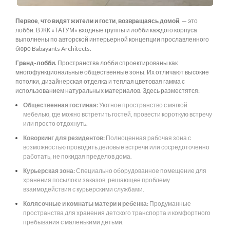
Первое, что видят жители и гости, возвращаясь домой
, — это
лобби. В ЖК «ТАТУМ» входные группы и лобби каждого корпуса
выполнены по авторской интерьерной концепции прославленного
бюро Babayants Architects.
Гранд-лобби.
Пространства лобби спроектированы как
многофункциональные общественные зоны. Их отличают высокие
потолки, дизайнерская отделка и теплая цветовая гамма с
использованием натуральных материалов. Здесь разместятся:
Общественная гостиная:
Уютное пространство с мягкой
мебелью, где можно встретить гостей, провести короткую встречу
или просто отдохнуть.
Коворкинг для резидентов:
Полноценная рабочая зона с
возможностью проводить деловые встречи или сосредоточенно
работать, не покидая пределов дома.
Курьерская зона:
Специально оборудованное помещение для
хранения посылок и заказов, решающее проблему
взаимодействия с курьерскими службами.
Колясочные и комнаты матери и ребенка:
Продуманные
пространства для хранения детского транспорта и комфортного
пребывания с маленькими детьми.