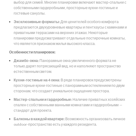
выбор для семей. Многие планировки включают мастер-спальни с
собственными гардеробными, просторные кухни-гостиные и
гостевые санузлы.
Эксклюзивные форматы:
Для ценителей особого комфорта
предлагаются двухуровневые квартиры и пентхаусы с каминами и
приватными террасами на верхних этажах. Некоторые
планировки предусматривают отдельные постирочные комнаты,
что является признаком жилья высокого класса.
Особенности планировок:
Джамбо-окна:
Панорамные окна увеличенного формата не
только дарят потрясающий вид, но и наполняют пространство
естественным светом.
Кухни-гостиные на 4 окна:
В ряде планировок предусмотрены
просторные кухни-гостиные с панорамным остеклением по двум
сторонам, что создает уникальное ощущение простора.
Мастер-спальни и гардеробные:
Наличие приватных хозяйских
спален с собственными ванными комнатами и гардеробными —
стандарт для проекта.
Балконы в каждой квартире:
Возможность организовать личное
outdoor-пространство есть у каждого резидента.