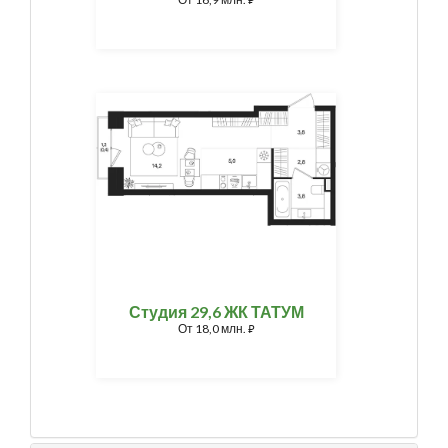
⃏
Студия 29,6 ЖК ТАТУМ
От
18,0 млн.
⃏