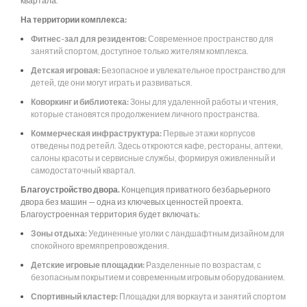
квартала.
На территории комплекса:
Фитнес-зал для резидентов:
Современное пространство для
занятий спортом, доступное только жителям комплекса.
Детская игровая:
Безопасное и увлекательное пространство для
детей, где они могут играть и развиваться.
Коворкинг и библиотека:
Зоны для удаленной работы и чтения,
которые становятся продолжением личного пространства.
Коммерческая инфраструктура:
Первые этажи корпусов
отведены под ретейл. Здесь откроются кафе, рестораны, аптеки,
салоны красоты и сервисные службы, формируя оживленный и
самодостаточный квартал.
Благоустройство двора.
Концепция приватного безбарьерного
двора без машин — одна из ключевых ценностей проекта.
Благоустроенная территория будет включать:
Зоны отдыха:
Уединенные уголки с ландшафтным дизайном для
спокойного времяпрепровождения.
Детские игровые площадки:
Разделенные по возрастам, с
безопасным покрытием и современным игровым оборудованием.
Спортивный кластер:
Площадки для воркаута и занятий спортом