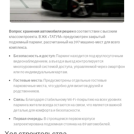
Вопрос хранения автомобиля решен
в соответствии с высоким
классом проекта. В ЖК «ТАТУМ» предусмотрен закрытый
подземный паркинг, рассчитанный на 397 машино-мест для всего
комплекса.
Безопасность и доступ:
Паркинг находится под круглосуточным
видеонаблюдением, а въезд и выезд контролируется
многоуровневой системой доступа, управляемой через смартфон
или по индивидуальным картам.
Гостевые места:
Предусмотрены отдельные гостевые
парковочные места, что удобно для визитов друзей и
родственников.
Связь:
Благодаря стабильному Wi-Fi-покрытию на всех уровнях
паркинга жители всегда остаются на связи, что является важной
деталью для комфорта и безопасности.
Первая очередь:
В строящемся первом корпусе
запроектирована подземная стоянка на 89 автомобилей.
Ход строительства