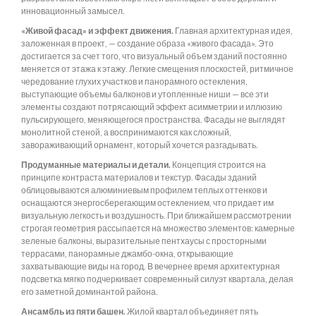
инновационный замысел.
«Живой фасад» и эффект движения.
Главная архитектурная идея,
заложенная в проект, — создание образа «живого фасада». Это
достигается за счет того, что визуальный объем зданий постоянно
меняется от этажа к этажу. Легкие смещения плоскостей, ритмичное
чередование глухих участков и панорамного остекления,
выступающие объемы балконов и утопленные ниши — все эти
элементы создают потрясающий эффект асимметрии и иллюзию
пульсирующего, меняющегося пространства. Фасады не выглядят
монолитной стеной, а воспринимаются как сложный,
завораживающий орнамент, который хочется разгадывать.
Продуманные материалы и детали.
Концепция строится на
принципе контраста материалов и текстур. Фасады зданий
облицовываются алюминиевым профилем теплых оттенков и
оснащаются энергосберегающим остеклением, что придает им
визуальную легкость и воздушность. При ближайшем рассмотрении
строгая геометрия рассыпается на множество элементов: камерные
зеленые балконы, выразительные пентхаусы с просторными
террасами, панорамные джамбо-окна, открывающие
захватывающие виды на город. В вечернее время архитектурная
подсветка мягко подчеркивает современный силуэт квартала, делая
его заметной доминантой района.
Ансамбль из пяти башен.
Жилой квартал объединяет пять