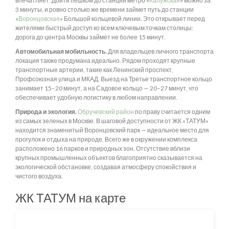
впечатляет. Дойти пешком до станции метро «
Калужская
» можно за
3 минуты, и ровно столько же времени займет путь до станции
«
Воронцовская
» Большой кольцевой линии. Это открывает перед
жителями быстрый доступ ко всем ключевым точкам столицы:
дорога до центра Москвы займет не более 15 минут.
Автомобильная мобильность.
Для владельцев личного транспорта
локация также продумана идеально. Рядом проходят крупные
транспортные артерии, такие как Ленинский проспект,
Профсоюзная улица и МКАД. Выезд на Третье транспортное кольцо
занимает 15–20 минут, а на Садовое кольцо — 20–27 минут, что
обеспечивает удобную логистику в любом направлении.
Природа и экология.
Обручевский район
по праву считается одним
из самых зеленых в Москве. В шаговой доступности от ЖК «ТАТУМ»
находится знаменитый Воронцовский парк — идеальное место для
прогулок и отдыха на природе. Всего же в окружении комплекса
расположено 16 парков и природных зон. Отсутствие вблизи
крупных промышленных объектов благоприятно сказывается на
экологической обстановке, создавая атмосферу спокойствия и
чистого воздуха.
ЖК ТАТУМ на карте