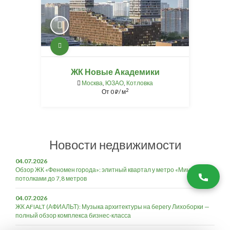
ЖК Новые Академики
Москва
,
ЮЗАО
,
Котловка
2
От
0
/ м
⃏
Новости недвижимости
04.07.2026
Обзор ЖК «Феномен города»: элитный квартал у метро «Минская» с
потолками до 7,8 метров
04.07.2026
ЖК AFIALT (АФИАЛЬТ): Музыка архитектуры на берегу Лихоборки —
полный обзор комплекса бизнес-класса