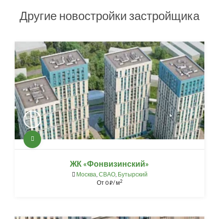
Другие новостройки застройщика
ЖК «Фонвизинский»
Москва
,
СВАО
,
Бутырский
2
От
0
/ м
⃏