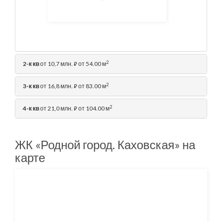
2
2-к кв
от 10,7 млн.
от 54.00 м
⃏
2
3-к кв
от 16,8 млн.
от 83.00 м
⃏
2
4-к кв
от 21,0 млн.
от 104.00 м
⃏
ЖК «Родной город. Каховская» на
карте