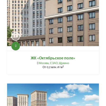
ЖК «Октябрьское поле»
Москва
,
СЗАО
,
Щукино
2
От
0,2 млн.
/ м
⃏