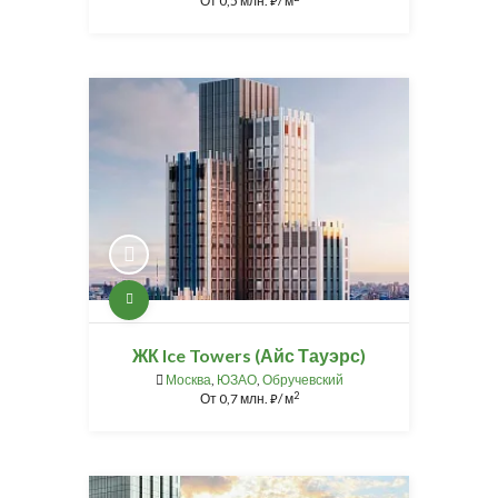
От
0,5 млн.
/ м
⃏
ЖК Ice Towers (Айс Тауэрс)
Москва
,
ЮЗАО
,
Обручевский
2
От
0,7 млн.
/ м
⃏