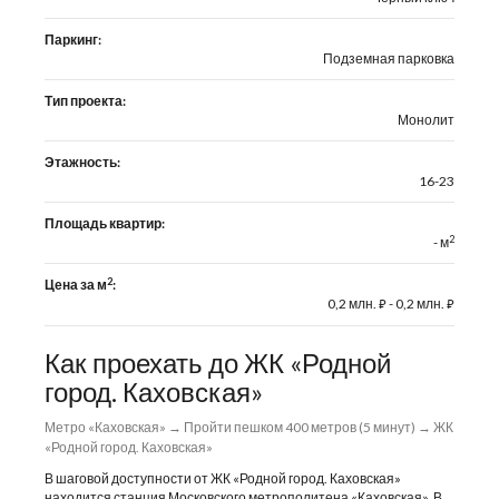
Паркинг:
Подземная парковка
Тип проекта:
Монолит
Этажность:
16-23
Площадь квартир:
2
- м
2
Цена за м
:
0,2 млн.
- 0,2 млн.
⃏
⃏
Как проехать до ЖК «Родной
город. Каховская»
Метро «Каховская» → Пройти пешком 400 метров (5 минут) → ЖК
«Родной город. Каховская»
В шаговой доступности от ЖК «Родной город. Каховская»
находится станция Московского метрополитена «Каховская». В