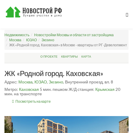
Недвижимость
Новостройки Москвы и области от застройщика
Москва
ЮЗАО
Зюзино
ЖК «Родной город. Каховская» в Москве - квартиры от РГ-Девелопмент
О ПРОЕКТЕ
КВАРТИРЫ
КАРТА
ЖК «Родной город. Каховская»
Адрес:
Москва
,
ЮЗАО
,
Зюзино
, Внутренний проезд, вл. 8
Метро:
Каховская
5 мин. пешком
Ж/Д станция:
Крымская
20
мин. на транспорте
Посмотреть на карте