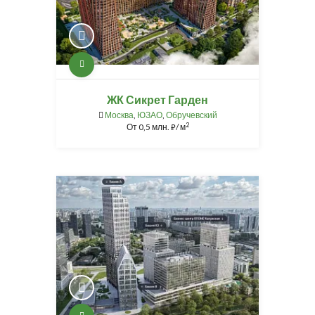
ЖК Сикрет Гарден
Москва
,
ЮЗАО
,
Обручевский
2
От
0,5 млн.
/ м
⃏