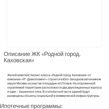
Описание ЖК «Родной город.
Каховская»
Жилой комплекс бизнес-класса «Родной город. Каховская» от
компании «РГ-Девелопмент» строится в Юго-Западном автономном
округе Москвы на участке площадью 60750 кв м. На огороженной
охраняемой территории расположатся два двухсекционных корпуса
и один – башенного типа. В стилобатной части зданий будут
размещены объекты социальной и коммерческой инфраструктуры.
Ипотечные программы: