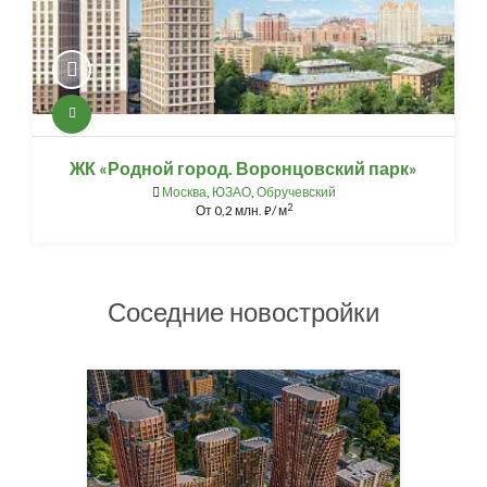
ЖК «Родной город. Воронцовский парк»
Москва
,
ЮЗАО
,
Обручевский
2
От
0,2 млн.
/ м
⃏
Соседние новостройки