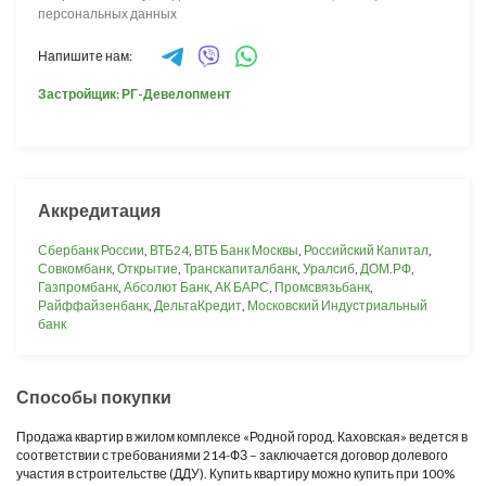
персональных данных
Напишите нам:
Застройщик: РГ-Девелопмент
Аккредитация
Сбербанк России
,
ВТБ24
,
ВТБ Банк Москвы
,
Российский Капитал
,
Совкомбанк
,
Открытие
,
Транскапиталбанк
,
Уралсиб
,
ДОМ.РФ
,
Газпромбанк
,
Абсолют Банк
,
АК БАРС
,
Промсвязьбанк
,
Райффайзенбанк
,
ДельтаКредит
,
Московский Индустриальный
банк
Способы покупки
Продажа квартир в жилом комплексе «Родной город. Каховская» ведется в
соответствии с требованиями 214-ФЗ – заключается договор долевого
участия в строительстве (ДДУ). Купить квартиру можно купить при 100%