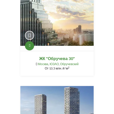
ЖК "Обручева 30"
Москва
,
ЮЗАО
,
Обручевский
2
От
13,5 млн.
/ м
⃏