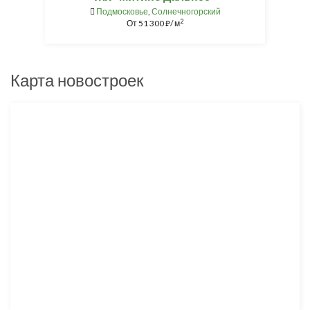
Подмосковье
,
Солнечногорский
2
От
51 300
/ м
⃏
Карта новостроек