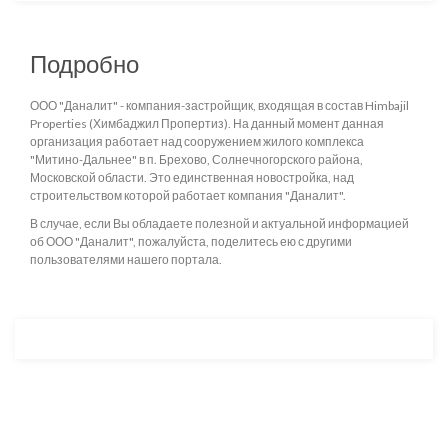
Подробно
ООО "Даналит" - компания-застройщик, входящая в состав Himbajil
Properties (Химбаджил Пропертиз). На данный момент данная
организация работает над сооружением жилого комплекса
"Митино-Дальнее" в п. Брехово, Солнечногорского района,
Московской области. Это единственная новостройка, над
строительством которой работает компания "Даналит".
В случае, если Вы обладаете полезной и актуальной информацией
об ООО "Даналит", пожалуйста, поделитесь ею с другими
пользователями нашего портала.
Разработка и продвижение -
SeoZom
© 2026 novostroyrf.ru - Новостройки.
Любая информация, представленная на сайте, носит информационный